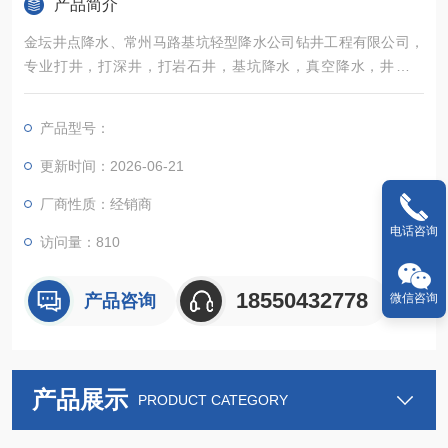
产品简介
金坛井点降水、常州马路基坑轻型降水公司钻井工程有限公司，
专业打井，打深井，打岩石井，基坑降水，真空降水，井点降
水、洗井、修井、捞泵、山区岩石井、泥沙井几十米到几百米、
园林绿化井、自来水井、地源热泵井、空调井，安装1—10吨压
产品型号：
力罐及各种名优水泵、泵管、变频业务，低廉的价格，较高的质
量，满意的服务，信赖的选择。
更新时间：2026-06-21
厂商性质：经销商
电话咨询
访问量：810
18550432778
产品咨询
微信咨询
产品展示
PRODUCT CATEGORY