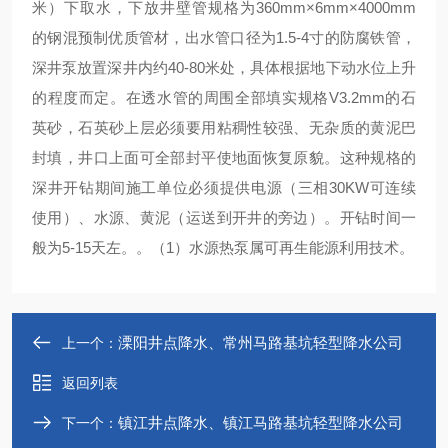
米）下取水，下放井壁管规格为360mm×6mm×4000mm
的钢混预制优质管材，出水管口径为1.5-4寸的防腐铁管，
深井泵放置深井内约40-80米处，具体根据地下动水位上升
的程度而定。在透水管的周围全部填实规格V3.2mm的石
英砂，石英砂上层必须要用粘稠性较强、无杂质的黄泥巴
封填，井口上面可全部封平使地面恢复原貌。这种规格的
深井开钻期间施工单位必须提供电源（三相30KW可连续
使用）、水源、黄泥（运送到开井的旁边）。开钻时间一
般为5-15天左。。（1）水源热泵属可再生能源利用技术。
溧阳井点降水、常州马路基坑轻型降水公司
上一个：
返回列表
镇江井点降水、镇江马路基坑轻型降水公司
下一个：