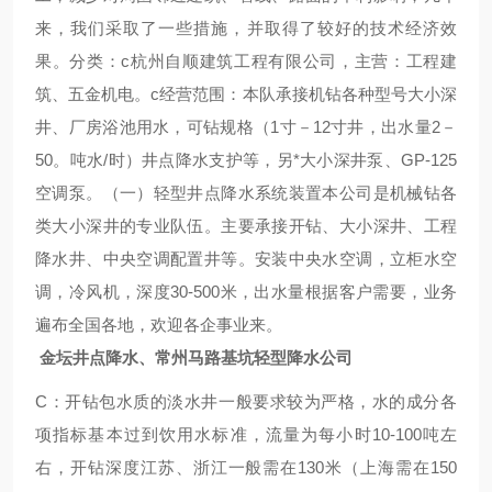
来，我们采取了一些措施，并取得了较好的技术经济效
果。分类：c杭州自顺建筑工程有限公司，主营：工程建
筑、五金机电。c经营范围：本队承接机钻各种型号大小深
井、厂房浴池用水，可钻规格（1寸－12寸井，出水量2－
50。吨水/时）井点降水支护等，另*大小深井泵、GP-125
空调泵。（一）轻型井点降水系统装置本公司是机械钻各
类大小深井的专业队伍。主要承接开钻、大小深井、工程
降水井、中央空调配置井等。安装中央水空调，立柜水空
调，冷风机，深度30-500米，出水量根据客户需要，业务
遍布全国各地，欢迎各企事业来。
金坛井点降水、常州马路基坑轻型降水公司
C：开钻包水质的淡水井一般要求较为严格，水的成分各
项指标基本过到饮用水标准，流量为每小时10-100吨左
右，开钻深度江苏、浙江一般需在130米（上海需在150