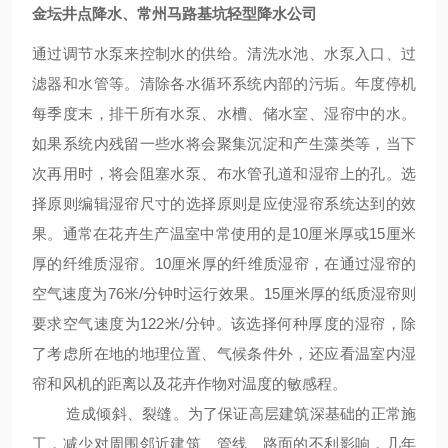
金坛井点降水、常州马路基坑轻型降水公司
通过调节水泵来控制水的供给。清洗水池、水泵入口、过
滤器和水管等。清除各水循环系统内部的污垢。年度停机
每季度末，排干所有水泵、水槽、储水室、湿帘中的水。
如果系统内残留一些水将会聚集沉淀和产生藻类等，当下
次再用时，将会阻塞水泵、布水管孔道和湿帘上的孔。选
择原则编辑湿帘尺寸的选择原则是应使湿帘系统达到的效
果。通常在花卉生产温室中常使用的是10厘米厚或15厘米
厚的纤维质湿帘。10厘米厚的纤维质湿帘，在通过湿帘的
空气速度为76米/分钟时运行效果。15厘米厚的纸质湿帘则
要求空气速度为122米/分钟。该选择何种厚度的湿帘，除
了考虑所在地的地理位置、气候条件外，还应看温室内湿
帘和风机的距离以及花卉作物对温度的敏感程。
造成倾斜、裂缝。为了保证高层建筑深基础的正常施
工，减少对周围邻近建筑、管线、路面的不利影响，几年