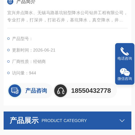
产品简介
宜兴井点降水、无锡马路基坑轻型降水公司钻井工程有限公司，
专业打井，打深井，打岩石井，基坑降水，真空降水，井点降
水、洗井、修井、捞泵、山区岩石井、泥沙井几十米到几百米、
园林绿化井、自来水井、地源热泵井、空调井，安装1—10吨压
产品型号：
力罐及各种名优水宜兴井点降水
更新时间：2026-06-21
电话咨询
厂商性质：经销商
访问量：944
微信咨询
18550432778
产品咨询
产品展示
PRODUCT CATEGORY