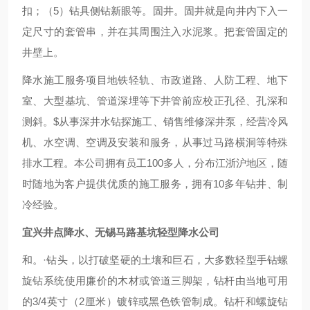
扣；（5）钻具侧钻新眼等。固井。固井就是向井内下入一
定尺寸的套管串，并在其周围注入水泥浆。把套管固定的
井壁上。
降水施工服务项目地铁轻轨、市政道路、人防工程、地下
室、大型基坑、管道深埋等下井管前应校正孔径、孔深和
测斜。$从事深井水钻探施工、销售维修深井泵，经营冷风
机、水空调、空调及安装和服务，从事过马路横洞等特殊
排水工程。本公司拥有员工100多人，分布江浙沪地区，随
时随地为客户提供优质的施工服务，拥有10多年钻井、制
冷经验。
宜兴井点降水、无锡马路基坑轻型降水公司
和。·钻头，以打破坚硬的土壤和巨石，大多数轻型手钻螺
旋钻系统使用廉价的木材或管道三脚架，钻杆由当地可用
的3/4英寸（2厘米）镀锌或黑色铁管制成。钻杆和螺旋钻