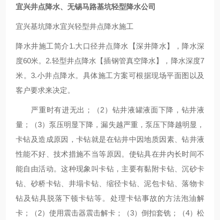
宜兴井点降水、无锡马路基坑轻型降水公司
宜兴基坑降水宜兴轻型井点降水施工
降水井施工简介1.大口径井点降水【深井降水】，降水深
度60米。2.轻型井点降水【插钢管真空降水】，降水深度7
米。3.小井点降水。具体施工方案可根据现场平面图以及
客户要求来决定。
严重时有进无出；（2）钻井液罐液面下降，钻井液
量；（3）泵压明显下降，漏失越严重，泵压下降越明显，
卡钻及造成原因，卡钻就是在钻井中因地质因素、钻井液
性能不好、技术措施不当等原因。使钻具在井内长时间不
能自由活动。这种现象叫卡钻，主要有黏附卡钻、沉砂卡
钻、砂桥卡钻、井塌卡钻、缩径卡钻、泥包卡钻、落物卡
钻及钻具脱落下顿卡钻等。处理卡钻事故的方法泡油解
卡；（2）使用震击器震击解卡；（3）倒扣套铣；（4）松