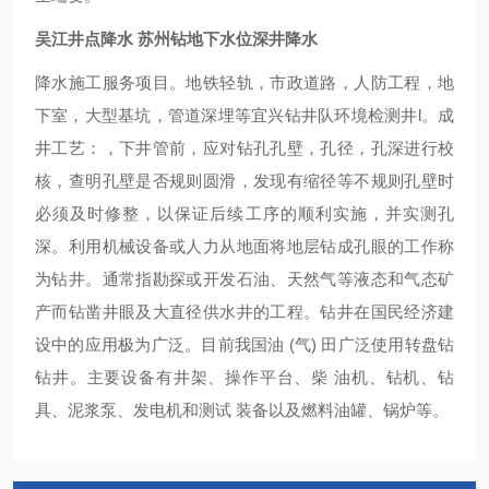
吴江井点降水 苏州钻地下水位深井降水
降水施工服务项目。地铁轻轨，市政道路，人防工程，地
下室，大型基坑，管道深埋等宜兴钻井队环境检测井l。成
井工艺：，下井管前，应对钻孔孔壁，孔径，孔深进行校
核，查明孔壁是否规则圆滑，发现有缩径等不规则孔壁时
必须及时修整，以保证后续工序的顺利实施，并实测孔
深。利用机械设备或人力从地面将地层钻成孔眼的工作称
为钻井。通常指勘探或开发石油、天然气等液态和气态矿
产而钻凿井眼及大直径供水井的工程。钻井在国民经济建
设中的应用极为广泛。目前我国油 (气) 田广泛使用转盘钻
钻井。主要设备有井架、操作平台、柴 油机、钻机、钻
具、泥浆泵、发电机和测试 装备以及燃料油罐、锅炉等。