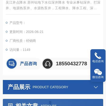
吴江井点降水 苏州钻地下水位深井降水 专业从事钻深井、打深
井、地源热泵井、水源热泵井，工程降水、降水工程、深井降
水、管井降水、水空调冷风机及各种通风降温换气、除尘设备销
售及安装等业务，经过几年不懈努力，凭借过硬的技术、*的服
产品型号：
务、良好的信誉
更新时间：2026-06-21
厂商性质：经销商
访问量：1149
电话咨询
18550432778
产品咨询
微信咨询
产品展示
PRODUCT CATEGORY
相关文章