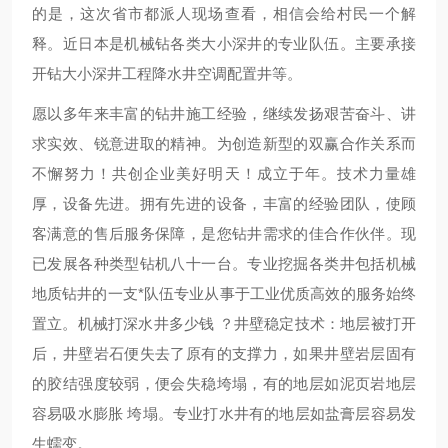
的是，这次省市都派人现场查看，相信会给村民一个解
释。近日本是机械钻各类大小深井的专业队伍。主要承接
开钻大小深井工程降水井空调配置井等。
愿以多年来丰富的钻井施工经验，继续发扬艰苦奋斗、讲
求实效、锐意进取的精神。为创造新型的双赢合作关系而
不懈努力！共创企业美好明天！成立于年。技术力量雄
厚，设备先进。拥有先进的设备，丰富的经验团队，使顾
客满意的售后服务保障，是您钻井需求的佳合作伙伴。现
已发展各种类型钻机八十一台。专业挖掘各类井包括机械
地质钻井的一支*队伍专业从事于工业优质高效的服务始终
置立。机械打深水井多少钱 ？井壁稳定技术：地层被打开
后，井壁岩石便失去了原有的支撑力，如果井壁岩层固有
的胶结强度较弱，便会失稳垮塌，有的地层如泥页岩地层
容易吸水膨胀 垮塌。专业打水井有的地层如盐膏层容易发
生蠕变。