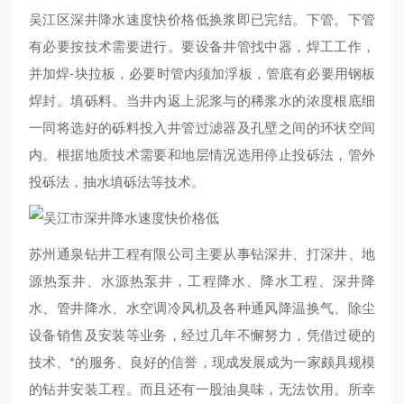
吴江区深井降水速度快价格低换浆即已完结。下管。下管
有必要按技术需要进行。要设备井管找中器，焊工工作，
并加焊-块拉板，必要时管内须加浮板，管底有必要用钢板
焊封。填砾料。当井内返上泥浆与的稀浆水的浓度根底细
一同将选好的砾料投入井管过滤器及孔壁之间的环状空间
内。根据地质技术需要和地层情况选用停止投砾法，管外
投砾法，抽水填砾法等技术。
苏州通泉钻井工程有限公司主要从事钻深井、打深井、地
源热泵井、水源热泵井，工程降水、降水工程、深井降
水、管井降水、水空调冷风机及各种通风降温换气、除尘
设备销售及安装等业务，经过几年不懈努力，凭借过硬的
技术、*的服务、良好的信誉，现成发展成为一家颇具规模
的钻井安装工程。而且还有一股油臭味，无法饮用。所幸