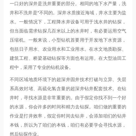
一口好的深井是洗井重要的部分。相同的地下水产量，洗
井和不洗井是*不同的。深井水质接近海域，井水主要为盐
水。一般情况下，工程降水井设备可用于浅水井的钻探，
但当面临需求钻探几百米以上的水井时，有必要运用空气
压缩机。一般来说，小型钻机首要用于开发地下水资源，
包括日子用水、农业用水和工业用水。在水文地质勘探、
建筑工程、桥梁基础钻探等方面也有运用。在大型油田工
程中，采用了专业的钻机设备。
不同区域地质环境下的超深井固井技术打破与立异、失层
系高效封堵、高硫化氢含量的超深井钻井配套技术。在钻
井时，寻找水源是非常重要的。由于假定你找不到一个好
的水源，你会许多的时间和精力去钻探。咱们做的重要的
作业是打井效率，假定你时间去钻井，会添加咱们的钻井
本钱，所以为了咱们的本钱，咱们有必要学会寻找水源，
然后钻探作业。