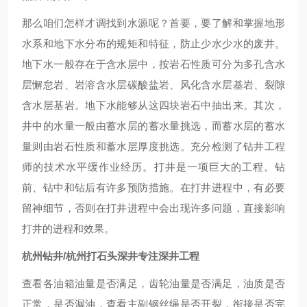
那么咱们怎样才调找到水源呢？首要，要了解和掌握地形
水系和地下水分布的规矩和特征，防止少水少水的废井。
地下水一般存在于含水层中，按岩石性质可分为多孔含水
层懈怠岩、岩溶含水层碳酸盐岩、风化含水层基岩、裂隙
含水层基岩。地下水能够从这四块岩石中抽出来。其次，
井中的水量一般由蓄水层的蓄水量挑选，而蓄水层的蓄水
量则由岩石性质和蓄水层厚度挑选。充分检测了钻井工程
师的技术水平缓作业经历。打井是一项巨大的工程。钻
前、钻中和钻后有许多预防措施。在打井进程中，有必要
留神细节，否则在打井进程中会出现许多问题，直接影响
打井的进程和效果。
杭州钻井/杭州打石头深井专注深井工程
查看各油箱油量是否满足，齿轮油量是否满足，油质是否
正常，是否漏油，查看主副钢丝绳是否开裂，衔接是否完