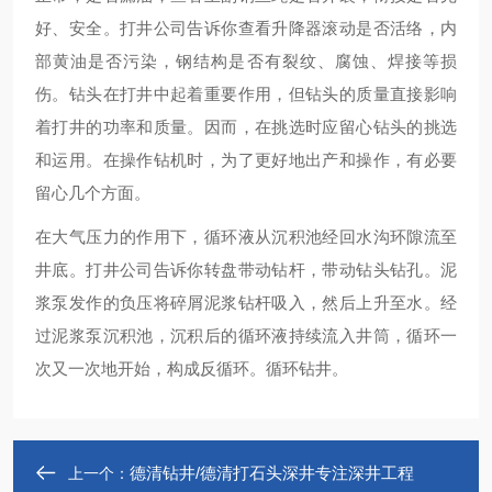
好、安全。打井公司告诉你查看升降器滚动是否活络，内
部黄油是否污染，钢结构是否有裂纹、腐蚀、焊接等损
伤。钻头在打井中起着重要作用，但钻头的质量直接影响
着打井的功率和质量。因而，在挑选时应留心钻头的挑选
和运用。在操作钻机时，为了更好地出产和操作，有必要
留心几个方面。
在大气压力的作用下，循环液从沉积池经回水沟环隙流至
井底。打井公司告诉你转盘带动钻杆，带动钻头钻孔。泥
浆泵发作的负压将碎屑泥浆钻杆吸入，然后上升至水。经
过泥浆泵沉积池，沉积后的循环液持续流入井筒，循环一
次又一次地开始，构成反循环。循环钻井。
德清钻井/德清打石头深井专注深井工程
上一个：