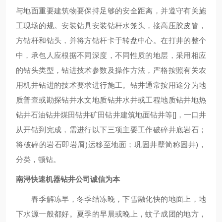
与地面重要建筑物要保持足够的安全距离，并遵守有关施
工现场的规。安装钻具安装钻杆水笼头，接高压胶皮管，
方钻杆和钻头，并将方钻杆卡于转盘中心。在打井的整个
中，承包人应根据不同深度，不同性质的地层，采用相应
的钻头类型，钻进技术参数及操作方法，严格按照有关农
用机井钻进的技术要求进行施工。钻井通常按用途分为地
质普查或勘探钻井水文地质钻井水井或工程地质钻井地热
钻井石油钻井煤田钻井矿田钻井建筑地面钻井等[]，一口井
从开钻到完成，需进行以下三项主要工作破碎井底岩石；
将破碎的岩石即岩屑)运移至地面；巩固井壁简称固井)，
分类，顿钻。
南浔快速机器钻井公司诚信为本
春季解冻早，冬季结冻晚，下雪融化快的地面上，地
下水源一般都好。夏季的早晨或晚上，蚊子成团的地方，