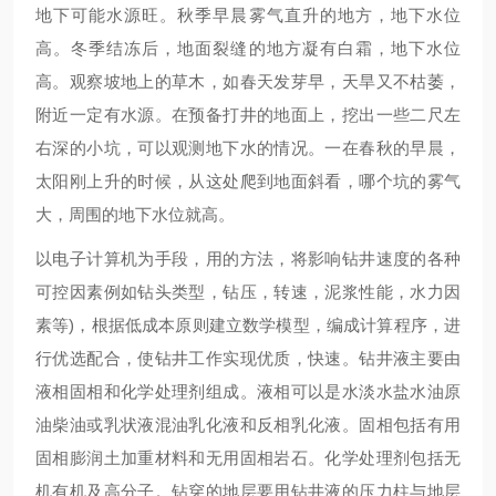
地下可能水源旺。秋季早晨雾气直升的地方，地下水位
高。冬季结冻后，地面裂缝的地方凝有白霜，地下水位
高。观察坡地上的草木，如春天发芽早，天旱又不枯萎，
附近一定有水源。在预备打井的地面上，挖出一些二尺左
右深的小坑，可以观测地下水的情况。一在春秋的早晨，
太阳刚上升的时候，从这处爬到地面斜看，哪个坑的雾气
大，周围的地下水位就高。
以电子计算机为手段，用的方法，将影响钻井速度的各种
可控因素例如钻头类型，钻压，转速，泥浆性能，水力因
素等)，根据低成本原则建立数学模型，编成计算程序，进
行优选配合，使钻井工作实现优质，快速。钻井液主要由
液相固相和化学处理剂组成。液相可以是水淡水盐水油原
油柴油或乳状液混油乳化液和反相乳化液。固相包括有用
固相膨润土加重材料和无用固相岩石。化学处理剂包括无
机有机及高分子。钻穿的地层要用钻井液的压力柱与地层