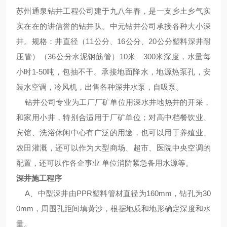
苏州
通泉
钻井工程公司建于九八年春，是一支乡土乡气实
实在在的讲信誉的钻井队。中元钻井公司承接各种大小深
井。规格：井直径（11公分、16公分、20公分塑料深井耐
压管）（36公分水泥钢筋管）10米—300米深度，水量每
小时1-50吨，包抽不干。承接地面降水，地源热泵孔，安
装水空调，冷风机，出售各种深井水泵，自吸泵。
钻井公司专业为工厂厂矿单位用深水井地热井的开采，
和家用小井，特别合适用于厂矿单位；对高中档餐饮业、
宾馆、洗浴休闲中心有广泛的用途，也可以用于养殖业、
农田灌溉，还可以作为大型商场、超市、医院中央空调的
配置，还可以作各企事业 单位消防紧急备用水源等。
深井施工程序
A、中型深井由PPR塑料管材直径为160mm，钻孔为30
0mm，周围孔距间填黄沙，根据地质和地形确定深度和水
量。