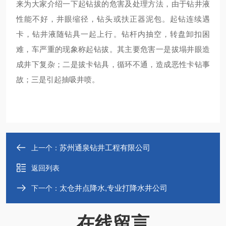
来为大家介绍一下起钻拔的危害及处理方法，由于钻井液
性能不好，井眼缩径，钻头或扶正器泥包。起钻连续遇
卡，钻井液随钻具一起上行。钻杆内抽空，转盘卸扣困
难，车严重的现象称起钻拔。其主要危害一是拔塌井眼造
成井下复杂；二是拔卡钻具，循环不通，造成恶性卡钻事
故；三是引起抽吸井喷。
苏州通泉钻井工程有限公司
上一个：
返回列表
太仓井点降水,专业打降水井公司
下一个：
在线留言