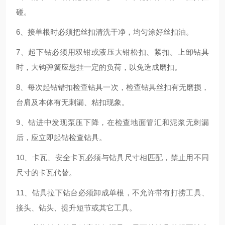
碰。
6、接单根时必须把丝扣清洗干净，均匀涂好丝扣油。
7、起下钻必须用双钳或液压大钳松扣、紧扣。上卸钻具
时，大钩弹簧应悬挂一定的负荷，以免造成磨扣。
8、每次起钻错扣检查钻具一次，检查钻具丝扣有无磨损，
台肩及本体有无刺漏、粘扣现象。
9、钻进中发现泵压下降，在检查地面管汇和泥浆无刺漏
后，应立即起钻检查钻具。
10、卡瓦、安全卡瓦必须与钻具尺寸相匹配，禁止用不同
尺寸的卡瓦代替。
11、钻具拉下钻台必须卸成单根，不允许带有打捞工具、
接头、钻头、提升短节或其它工具。