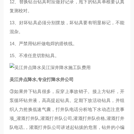
12、替换钻台钻具时应做好记录，甩下的钻具单根要认真
复测校对。
13、好坏钻具必须分别摆放，坏钻具要有明显标记，不能
混杂。
14、严禁用钻杆做电焊的搭铁线。
15、不准任意切割钻具。
吴江井点降水,专业打降水井公司
③如果井下钻具很多，应穿上事故销子。接上方钻杆，开
泵循环钻井液，高高提起钻具。定期下放活动钻具，并组
织人力抢换低速气囊，打井队电话分析地下水动态注意事
项_灌溉打井队,灌溉打井队公司,灌溉打井队价格,灌溉打井
队电话,，灌溉打井队公司讲述起钻拔的危害，钻井的小编