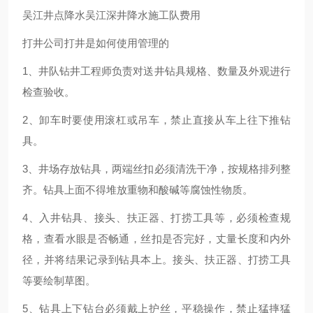
吴江井点降水吴江深井降水施工队费用
打井公司打井是如何使用管理的
1、井队钻井工程师负责对送井钻具规格、数量及外观进行
检查验收。
2、卸车时要使用滚杠或吊车，禁止直接从车上往下推钻
具。
3、井场存放钻具，两端丝扣必须清洗干净，按规格排列整
齐。钻具上面不得堆放重物和酸碱等腐蚀性物质。
4、入井钻具、接头、扶正器、打捞工具等，必须检查规
格，查看水眼是否畅通，丝扣是否完好，丈量长度和内外
径，并将结果记录到钻具本上。接头、扶正器、打捞工具
等要绘制草图。
5、钻具上下钻台必须戴上护丝，平稳操作，禁止猛摔猛