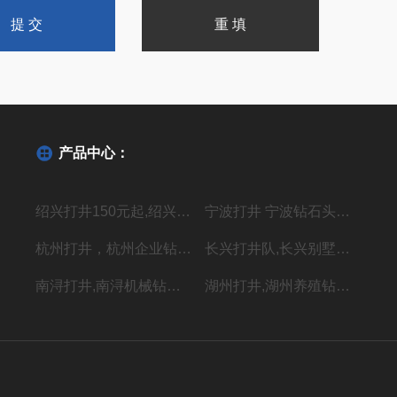
产品中心：
绍兴打井150元起,绍兴机器钻水井施工单位
宁波打井 宁波钻石头井20年经验丰富
杭州打井，杭州企业钻井，上门施工价格低
长兴打井队,长兴别墅打水井,本地专业钻井队
南浔打井,南浔机械钻岩石水深水井
湖州打井,湖州养殖钻岩石井 别墅用水井