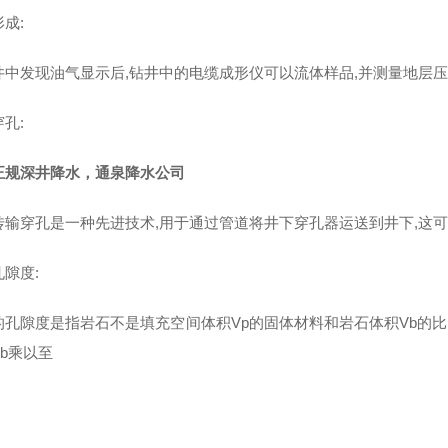
成:
井中发现油气显示后,钻井中的电缆成形仪可以流体样品,并测量地层压
孔:
正规深井降水，通泉降水公司
传输穿孔是一种先进技术,用于通过管道将井下穿孔器运送到井下,这可
隙度:
孔隙度是指岩石不是填充空间体积Vp的固体材料和岩石体积Vb的比值.使用
 Vb乘以至