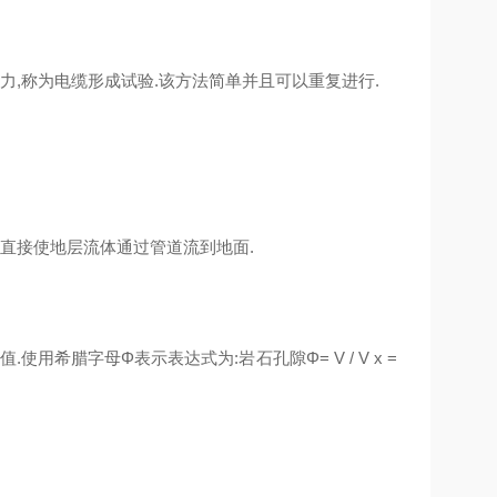
力,称为电缆形成试验.该方法简单并且可以重复进行.
直接使地层流体通过管道流到地面.
希腊字母Φ表示表达式为:岩石孔隙Φ= V / V x =