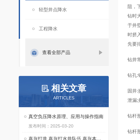
阻，
轻型井点降水
钻时
于井
工程降水
时挤
先要
查看全部产品
钻井
钻孔
相关文章
固井
ARTICLES
泄漏
钻杆形
真空负压降水原理、应用与操作指南
发布时间：2025-03-20
钻杆
嘉兴打井 嘉兴打水井队伍 嘉兴本地打水井钻井队