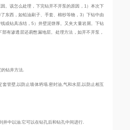
原因。该怎么处理，下完钻开不开泵的原因，1）本次下
掉了东西，如铅油刷子、手套、棉纱等物，3）下钻中由
管线或钻具冻结，5）井壁泥饼厚。又夹大量岩屑。下钻
下部有渗透层还易憋漏地层。处理方法，如开不开泵，
的钻井方法.
套管壁,以防止墙体坍塌.密封油,气和水层,以防止相互
到井中以油.它可以在钻孔后和钻孔中间进行.