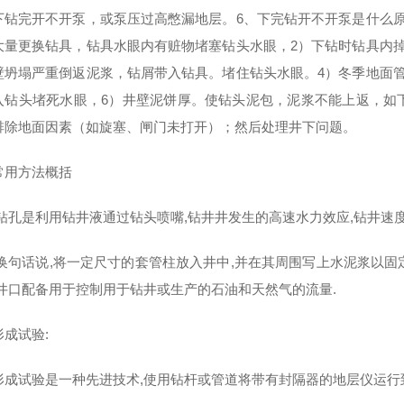
下钻完开不开泵，或泵压过高憋漏地层。6、下完钻开不开泵是什么
大量更换钻具，钻具水眼内有赃物堵塞钻头水眼，2）下钻时钻具内
壁坍塌严重倒返泥浆，钻屑带入钻具。堵住钻头水眼。4）冬季地面
入钻头堵死水眼，6）井壁泥饼厚。使钻头泥包，泥浆不能上返，如
排除地面因素（如旋塞、闸门未打开）；然后处理井下问题。
常用方法概括
:钻孔是利用钻井液通过钻头喷嘴,钻井井发生的高速水力效应,钻井速度
:换句话说,将一定尺寸的套管柱放入井中,并在其周围写上水泥浆以固定
;井口配备用于控制用于钻井或生产的石油和天然气的流量.
成试验:
形成试验是一种先进技术,使用钻杆或管道将带有封隔器的地层仪运行