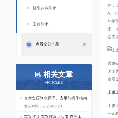
井，
轻型井点降水
A。
的平
工程降水
现一
据需
查看全部产品
通泉
调冷
相关文章
发展
ARTICLES
上虞
真空负压降水原理、应用与操作指南
上虞
发布时间：2025-03-20
一定
嘉兴打井 嘉兴打水井队伍 嘉兴本地打水井钻井队