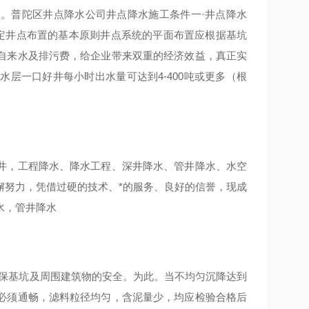
。普陀区井点降水公司井点降水施工条件一·井点降水
定井点布置的基本原则井点系统的平面布置应根据基坑
自来水及排污费，给企业带来双重的经济效益，真正实
层一口好井每小时出水量可达到4-400吨或更多（根
井，工程降水、降水工程、深井降水、管井降水、水空
懈努力，凭借过硬的技术、*的服务、良好的信誉，现成
水，管井降水
确保基坑及周围建筑物的安全。为此。当不均匀沉降达到
必须通畅，滤料粒径均匀，含泥量少，均应检验合格后