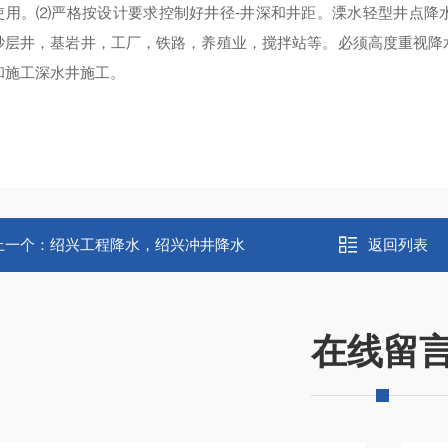
使用。⑵严格按设计要求控制好井径-井深和井距。溧水轻型井点降
砂层井，基岩井，工厂，铁路，养殖业，搅拌站等。必须高度重视降
和施工深水井施工。
上一个：
绍兴工程降水，绍兴冲井降水
返回列表
在线留