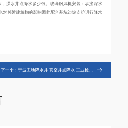
水，溧水井点降水多少钱。玻璃钢风机安装：承接深水
水对邻近建筑物的影响因此配合基坑边坡支护进行降水
下一个：
宁波工地降水井 真空井点降水 工业检测井
言