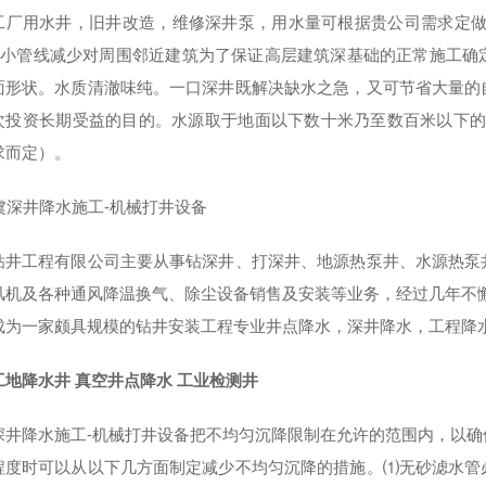
工厂用水井，旧井改造，维修深井泵，用水量可根据贵公司需求定做
大小管线减少对周围邻近建筑为了保证高层建筑深基础的正常施工确
面形状。水质清澈味纯。一口深井既解决缺水之急，又可节省大量的
次投资长期受益的目的。水源取于地面以下数十米乃至数百米以下的水
求而定）。
钻井工程有限公司主要从事钻深井、打深井、地源热泵井、水源热泵
风机及各种通风降温换气、除尘设备销售及安装等业务，经过几年不
成为一家颇具规模的钻井安装工程专业井点降水，深井降水，工程降
工地降水井 真空井点降水 工业检测井
深井降水施工-机械打井设备把不均匀沉降限制在允许的范围内，以
程度时可以从以下几方面制定减少不均匀沉降的措施。⑴无砂滤水管