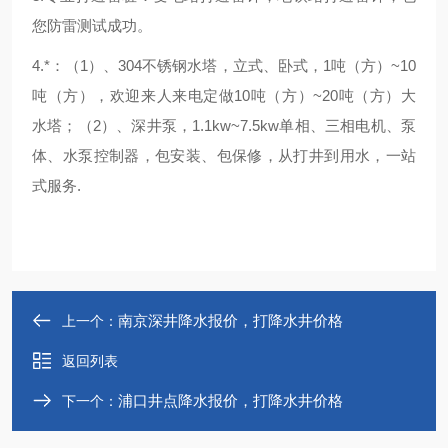
您防雷测试成功。
4.*：（1）、304不锈钢水塔，立式、卧式，1吨（方）~10
吨（方），欢迎来人来电定做10吨（方）~20吨（方）大
水塔；（2）、深井泵，1.1kw~7.5kw单相、三相电机、泵
体、水泵控制器，包安装、包保修，从打井到用水，一站
式服务.
南京深井降水报价，打降水井价格
上一个：
返回列表
浦口井点降水报价，打降水井价格
下一个：