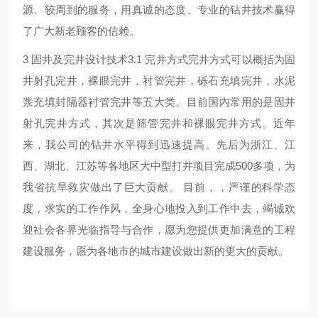
源、较周到的服务，用真诚的态度、专业的钻井技术赢得
了广大新老顾客的信赖。
3 固井及完井设计技术3.1 完井方式完井方式可以概括为固
井射孔完井，裸眼完井，衬管完井，砾石充填完井，水泥
浆充填封隔器衬管完井等五大类。目前国内常用的是固井
射孔完井方式，其次是筛管完井和裸眼完井方式。
近年
来，我公司的钻井水平得到迅速提高。先后为浙江、江
西、湖北、江苏等各地区大中型打井项目完成500多项，为
我省抗旱救灾做出了巨大贡献。 目前，，严谨的科学态
度，求实的工作作风，全身心地投入到工作中去，竭诚欢
迎社会各界光临指导与合作，愿为您提供更加满意的工程
建设服务，愿为各地市的城市建设做出新的更大的贡献。