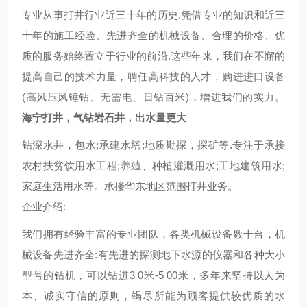
专业从事打井行业近三十年的历史.凭借专业的知识和近三
十年的施工经验、先进齐全的机械设备、合理的价格、优
质的服务始终置立于行业的前沿.这些年来，我们在不懈的
提高自己的技术力量，聘任高科技的人才，购进进口设备
(高风压风锤钻、无需电、日钻百米)，增进我们的实力。
海宁打井，气钻岩石井，出水量更大
钻深水井，包水;承建水塔;地质勘探，探矿等.专注于承接
农村扶贫饮用水工程;养殖、种植灌溉用水;工地建筑用水;
家庭生活用水等。承接华东地区范围打井业务。
企业介绍:
我们拥有经验丰富的专业团队，各类机械设备数十台，机
械设备先进齐全:有先进的探测地下水源的仪器和各种大小
型号的钻机，可以钻进3 0米-5 00米，多年来坚持以人为
本、诚实守信的原则，竭尽所能为顾客提供较优质的水