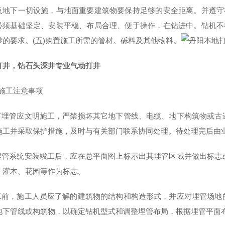
及地下一切设施，与地面重要建筑物要保持足够的安全距离。并遵守
必须基础坚定、安装平稳、布局合理、便于操作，在钻进中。钻机不
砂的要求。(五)购置施工所需的管材。砾料及其他物料。
打井，钻石头深井专业气动打井
.4 施工注意事项
地下埋管应文明施工，严禁损坏其它地下管线、电缆、地下构筑物或
施工并采取保护措施，及时与有关部门联系协同处理。待处理完后由
地埋管系统安装竣工后，应在总平面图上标示出其埋管区域并做出标
、灌木、花园等作为标志。
施工前，施工人员应了解的建筑物的结构和构造形式，并应对埋管场
地下管线或构筑物，以确定钻机型式和调整埋管布局，根据埋管平面