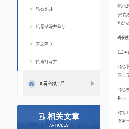
筑物
钻石头井
安装
和沉
机器钻深井降水
丹阳
真空降水
1.2
快速打深井
1)
停止
查看全部产品
2)
树木
3)
相关文章
否有
ARTICLES