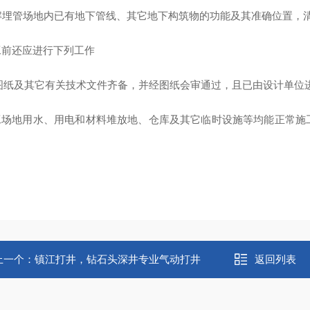
了解埋管场地内已有地下管线、其它地下构筑物的功能及其准确位置，
施工前还应进行下列工作
图纸及其它有关技术文件齐备，并经图纸会审通过，且已由设计单位
施工场地用水、用电和材料堆放地、仓库及其它临时设施等均能正常
。
上一个：
镇江打井，钻石头深井专业气动打井
返回列表