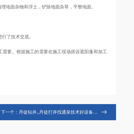
清理地面杂物和浮土，铲除地面杂草，平整地面。
进行了技术交底。
施工需要。根据施工的需要在施工现场搭设遮阳蓬和加工
下一个：
丹徒钻井,,丹徒打井找通泉技术好设备先进