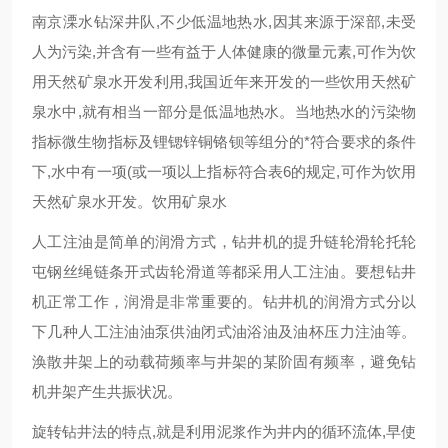
南京溧水钻深井队,不少低温地热水,因其来源于深部,未受
人为污染,并含有一些有益于人体健康的微量元素,可作为饮
用天然矿泉水开发利用,我国近年来开发的一些饮用天然矿
泉水中,就有相当一部分是低温地热水。当地热水的污染物
指标微生物指标及锂锶锌铜铬钡等组分的*符合要求的条件
下,水中有一项(或一项以上指标符合表6的规定,可作为饮用
天然矿泉水开发。饮用矿泉水
人工注油是简单的润滑方式，钻井机的提升链轮滑轮托轮
屯钢丝绳链条开式齿轮滑道等都采用人工注油。要想钻井
机正常工作，润滑是非常重要的。钻井机的润滑方式分以
下几种人工注油油泵供油闭式油浴油及油杯压力注油等。
涣散井架上的动载荷频率与井架的某阶固有频率，避免钻
机井架产生共振状况。
旋转钻井法的特点,就是利用泥浆作为井内的循环流体,早使