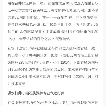
用在钻井的流体是「水」,远在古埃及时代,埃及人在采石场
以手动方式旋转钻头钻二尺深度的井孔时,就会用水来移除
岩屑.我国周朝时(西元前一千一百多年,在川地区钻凿盐井,
也是以水来移除岩屑.水,可说是早用于钻井的「泥浆」.直
到目前,水仍旧是泥浆的主要成份.特别是在低比重的泥浆
中,水占全部组成的百分之以上.泥浆与钻井
花管（滤管）为钢丝缠绕应与同部位无缝钢管管径一致。
总长度不少于井深的分之一长度。(依照合同管径上部管径
为国标325无缝钢管，长度不少于120米。下部管径为国标
219无缝钢管,虑料用大颗粒的绿豆砂。出水量在使用3年的
时间内每小时出水量不应该小于80吨/小时-120吨/小时。打
井技术需要
溧水打井，钻石头深井专业气动打井
在裂隙分布不均匀的岩石中找水，要利用岩石裂隙的不均