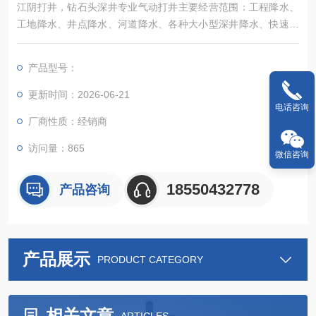
江阴打井，钻石头深井专业气动打井主要经营范围：工程降水、
工地降水、井点降水、河道降水、各种大小型深井降水、快速钻
井、各种工厂、公司、集团、深井用水、岩石井、水利、洗浴中
心深井、民用各种深井、林业用水深井、工地工程打桩、维护
产品型号：
桩、路基打桩、桥梁打桩、各种大小工地桩基等，以及地源热泵
井、岩石井各种工厂、家庭、林业、水利、洗浴中心、快速钻井
更新时间：2026-06-21
电话咨询
厂商性质：经销商
访问量：865
微信咨询
18550432778
产品咨询
产品展示
PRODUCT CATEGORY
相关文章