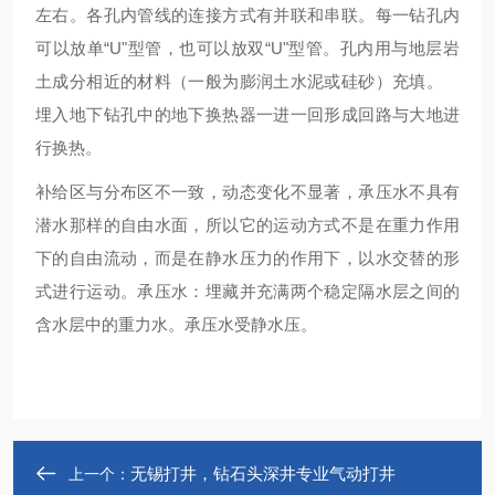
左右。各孔内管线的连接方式有并联和串联。每一钻孔内
可以放单“U"型管，也可以放双“U"型管。孔内用与地层岩
土成分相近的材料（一般为膨润土水泥或硅砂）充填。
埋入地下钻孔中的地下换热器一进一回形成回路与大地进
行换热。
补给区与分布区不一致，动态变化不显著，承压水不具有
潜水那样的自由水面，所以它的运动方式不是在重力作用
下的自由流动，而是在静水压力的作用下，以水交替的形
式进行运动。承压水：埋藏并充满两个稳定隔水层之间的
含水层中的重力水。承压水受静水压。
无锡打井，钻石头深井专业气动打井
上一个：