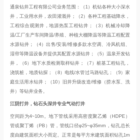
通泉钻井工程有限公司业务范围：（1）机钻各种大小深水
井，工业用水井，农田灌溉井；（2）各种工程基础降水，
工程综合观测井，地源热泵工程钻井；（3）机械冷却降
温/工厂生产车间降温/养殖、种植大棚降温等降温工程配置
水源钻井；（4）出售/安装/维修多款水空调、冷风机组、
湿帘等降温设备并提供其配置水源钻井；（5）温泉开发钻
井，（6）地下水质检测取样钻井；（7）桩基工程钻孔，
浇筑桩，地质钻探；（8）电线/水管过马路钻孔；（9）家
庭生活用水钻井；（10）旧井升级改造/维修（捞水泵、洗
井）等钻井业务。
江阴打井，钻石头深井专业气动打井
空间距为4~10m。地下管线采用高密度聚乙烯（HDPE）
管或聚丁烯（PB）管，管线口径φ25~φ35mm，钻孔总长
度由建筑面积大小而定。正常是每平方米建筑面积钻孔1m