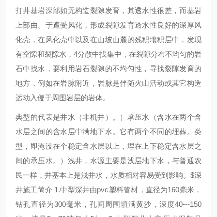
打井基岩深部如无构造裂隙发育，其透水性很差，而基岩
上部由。于遭受风化，形成裂隙发育透水性良好的深厚风
化壳，在风化壳中以及在山坡山麓的残积壤积层中，发现
有空隙和裂隙水，4分散中找集中，在裂隙分布不均匀的岩
石中找水，要利用岩石裂隙的不均匀性，寻找裂隙发育的
地方，例如在岩脉附近，岩脉是伴随火山活动或其它构造
运动入侵于周围岩层的岩体。
典型的代表是井水（非机井）。）承压水（含水在两个含
水层之间的含水层中满地下水。它有两个不同的埋葬。类
型，即淹没在个稳定含水层以上，埋在上下稳定含水层之
间的承压水。）浅井，水源主要是浅层地下水，与普通农
民一样，井基本上是浅井水，水质相对容易受到影响。$深
井施工简介 1.中型深井由pvc塑料管材，直径为160毫米，
钻孔直径为300毫米，孔间周围填满黄沙，深度40---150