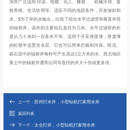
深井广泛适用 印染、电镀、化工、橡塑、、机械冷却、畜
牧养殖、生活饮用等。适应不同的地层条件，开发倾斜和
水。$为了井的水输出，出现了组合水平过滤管和垂直井筒
的辐射井。该井的主要钻孔直径为几米。水平过滤管的长
度从几十米到一百多米不等。适用于开采厚度薄，厚度薄
的松散半连贯含水层。它也可以用来拦截和河床。暗流。
砾石层中的辐射井每秒可产生高达1立方米的水。西北地区
黄土中的辐射井通常比同等直径的井大十倍或更多倍。
苏州打水井，小型钻机打家用水井
上一个：
返回列表
太仓打井，小型钻机打家用水井
下一个：