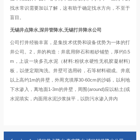
找水常识需要加以了解，这有助于确定找水方向，不至于
盲目。
无锡井点降水,深井管降水,无锡打井降水公司
公司打井经验丰富，是集技术优势和设备优势为一体的打
井公司。2，井的构造：井底用卵石和粗砂铺垫，厚约0.5
m，上设一块多孔水泥（材料:粉状水硬性无机胶凝材料)
板，以便定期淘洗。井壁可选用砖，石等材料砌成。井底
以上高约1m的井壁，外周充填厚30-60cm的沙砾，以利地
下水渗入，离地面1-3m的井壁，周围(around)应以粘土(或
水泥填实，内面用水泥沙浆抹平，以防污水渗入井内