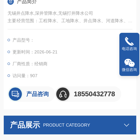
产品简介
无锡井点降水,深井管降水,无锡打井降水公司
主要经营范围：工程降水、工地降水、井点降水、河道降水、各
种大小型深井降水、快速钻井、各种工厂、公司、集团、深井用
水、岩石井、水利、洗浴中心深井、民用各种深井、林业用水深
产品型号：
井、工地工程打桩、维护桩、路基打桩、桥梁打桩、各种大小工
电话咨询
地桩基等
更新时间：2026-06-21
厂商性质：经销商
微信咨询
访问量：907
18550432778
产品咨询
产品展示
PRODUCT CATEGORY