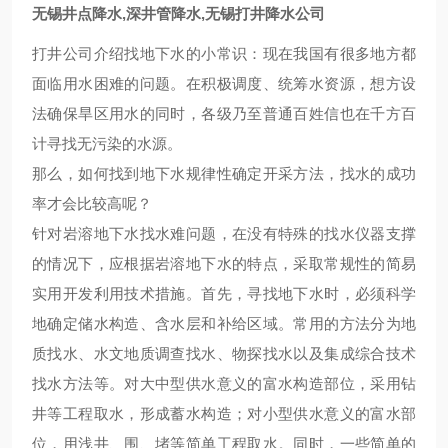
无锡井点降水,深井管降水,无锡打井降水公司
打井公司介绍找地下水的小常识：现在我国有很多地方都
面临用水困难的问题。在积极调度、统筹水资源，想方设
法确保旱区用水的同时，各级乃至普通百姓信也在千方百
计寻找无污染的水源。
那么，如何找到地下水规律性确定开采方法，找水的成功
率才会比较高呢？
针对岩溶地下水找水难问题，在没有特殊的找水仪器支撑
的情况下，应根据岩溶地下水的特点，采取常规性的简易
实用开发利用技术措施。首先，寻找地下水时，必须科学
地确定储水构造、含水层和补给区域。常用的方法分为地
质找水、水文地质调查找水、物探找水以及集成综合技术
找水方法等。对大中型供水意义的富水构造部位，采用钻
井等工程取水，形成蓄水构造；对小型供水意义的富水部
位，用浅井、围、堵等简单工程取水。同时，一些简单的