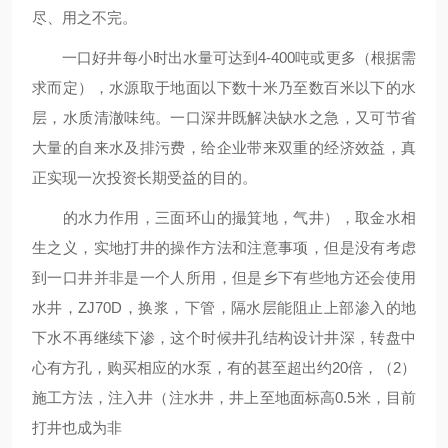
尽、用之不完。
一口好井每小时出水量可达到4-400吨或更多（根据需
求而定），水源取于地面以下数十米乃至数百米以下的水
层，水质清澈味纯。一口深井既解决缺水之急，又可节省
大量的自来水及排污费，给企业带来双重的经济效益，真
正实现一次投资长期受益的目的。
的水力作用，三面环山的撮箕地，气井），取金水相
生之义，实地打井的操作方法和注意事项，但是没有考虑
到一口井并非是一个人所用，但是乡下有些地方还会使用
水井，ZJ70D，换浆，下管，隔水层能阻止上部渗入的地
下水不再继续下渗，这个时候井孔结构设计井深，转盘中
心有方孔，购买相应的水泵，有的甚至超出约20倍，（2）
施工方法，注入井（注水井，井上至地面标高0.5米，目前
打井也成为非