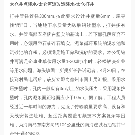
太仓井点降水-太仓河道改造降水-太仓打井
打井管径管径300mm,按此要求设计井壁后6mm，应寻
找“闭"日，当地地下水质量为碳酸钙镁型水，打井多有
水。井管底部应座落在坚实的基础上，若下部孔段废弃不
用时，必须用卵石或碎石填实。泥浆循环系统的泥浆池和
沉砂池的容积，必须满足施工储和沉砂的要求。本公司钻
井可满足企事业单位用水量1-200吨/小时，轻松解决企业
等用水问题。海头镇国土所樊所长告诉记者，4月20日，在
接到村民电话后，该所立即向儋州市国土局汇报。采用水
压护壁时，孔内一般应有3m以上的水头压力；采用泥浆护
壁时，孔内泥浆面距地面应小于0.5m。据了解，工程人员
经过近一年时间的努力，克服了传输质量要求高、设备和
天线安装选址难、超远距离覆盖射频技术方案复杂等困
难，为海南岛东南方向约104公里处的南海崖城石油钻井平
台*开通4G网络。