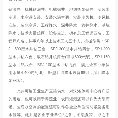
钻深井、机械钻深井、机械钻井、地源热泵钻井、安装水
空调、水空调安装、安装水温空调、安装冷风机、冷风机
安装、装水空调、工程降水、深井降水、管井降水、基坑
降水，技术力量雄厚，设备先进。拥有总工程师四名，工
程师八名，从事八年以上技术工人五十人。机械型号：SP
J—500型水井钻三台，SPJ-300型水井钻四台，SPJ-200
型水井钻六台，取石钻井机两台(可取600米深)，SPJ-150
型水井钻八台，SPJ-100型水井钻九台，满足企事业单位
用水量4-400吨/小时，轻型井点降水设备68组，深井降水
泵980台。
此井可给工业生产直接供水，对洗浴休闲中心有广泛
的用途。也可以用于养殖业、农田灌溉还可以作为大型商
场、医院水空调的配置还可以作各企业单位消防紧急备用
水源等。此井是各企事业单位*之备，冬暖夏凉、取之不