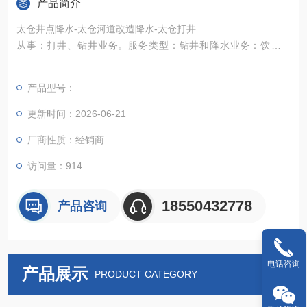
产品简介
太仓井点降水-太仓河道改造降水-太仓打井
从事：打井、钻井业务。服务类型：钻井和降水业务：饮用水
井、农田井、工厂用水井、机械冷却用水井、工程降水井、大型
基坑、地铁、隧道、地下室、污水管道及排地下数十米管道等各
产品型号：
类深井和降水业务。 现面向安徽各地区提供降水、打井、钻井、
洗井、修井捞泵等业务
更新时间：2026-06-21
厂商性质：经销商
访问量：914
18550432778
产品咨询
电话咨询
产品展示
PRODUCT CATEGORY