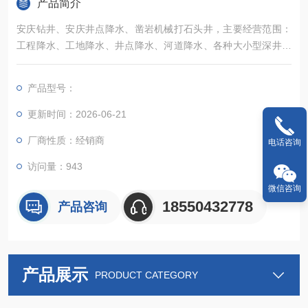
产品简介
安庆钻井、安庆井点降水、凿岩机械打石头井，主要经营范围：
工程降水、工地降水、井点降水、河道降水、各种大小型深井降
水、快速钻井、各种工厂、公司、集团、深井用水、岩石井、水
利、洗浴中心深井、民用各种深井、林业用水深井、工地工程打
产品型号：
桩、维护桩、路基打桩、桥梁打桩、各种大小工地桩基等，以及
地源热泵井、岩石井
更新时间：2026-06-21
厂商性质：经销商
电话咨询
访问量：943
微信咨询
18550432778
产品咨询
产品展示
PRODUCT CATEGORY