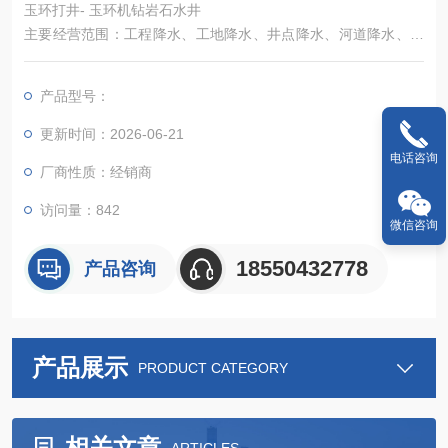
玉环打井- 玉环机钻岩石水井
主要经营范围：工程降水、工地降水、井点降水、河道降水、各
种大小型深井降水、快速钻井、各种工厂、公司、集团、深井用
水、岩石井、水利、洗浴中心深井、民用各种深井、林业用水深
产品型号：
井、工地工程打桩、维护桩、路基打桩、桥梁打桩、各种大小工
地桩基等
更新时间：2026-06-21
电话咨询
厂商性质：经销商
访问量：842
微信咨询
18550432778
产品咨询
产品展示
PRODUCT CATEGORY
相关文章