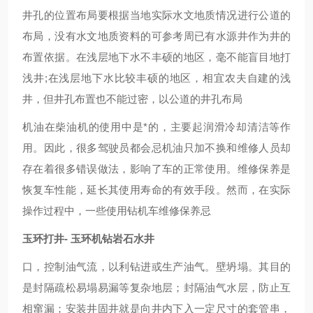
井孔的位置布局要根据当地实际水文地质情况进行公道的
布局，没有水文地质资料的可参考周已有水源井作为井的
布置依据。在浅层地下水不丰硕的地区，毫不能盲目地打
浅井;在浅层地下水比较丰硕的地区，相宜农夫自建的浅
井，但井孔布置也不能过密，以公道的井孔布局
机油在柴油机的使用中是*的，主要起润滑冷却清洁等作
用。因此，很多驾驶员都会忌机油只加不换和维修人员却
存在着很多错误做法，影响了车的正常使用。维修保养是
恢复车性能，延长其使用寿命的有效手段。然而，在实际
操作过程中，一些使用钻机车维修保养忌
玉环打井- 玉环机钻岩石水井
口，控制油气流，以利钻进或生产油气。壁坍塌。其目的
是封隔疏松易塌易漏等复杂地层；封隔油气水层，防止互
相窜漏；安装井固井就是向井内下入一定尺寸的套管串，