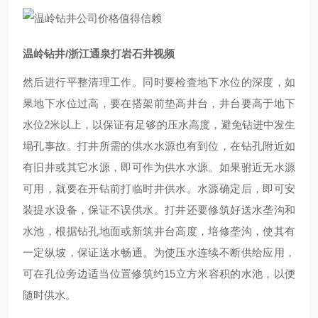
温岭钻井/浙江通泉打岩石井视频
然后进行平整清理工作。同时要检査地下水位的深度，如
果地下水位过高，要在搭架前垫高井台，井台要高于地下
水位2米以上，以保证有足够的压水高度，避免钻进中发生
塌孔事故。打井所需的供水水源也有到位，在钻孔附近如
有旧井或其它水源，即可作为供水水源。如果驸近无水源
可用，就要在开钻前打临时井供水。水源确定后，即可安
装提水设备，保证不误供水。打井还要修筑好送水垄沟和
水池，根据钻孔地面或新筑井台高度，培修垄沟，使其有
一定纵坡，保证送水畅通。为使压水连续不断供给应用，
可在孔位旁边适当位置修筑约15立方米容积的水池，以便
随时供水。