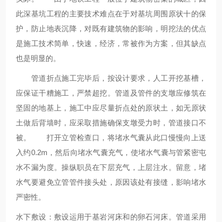
此深基坑工程的主要技术难点在于对基坑周围原状十的保
护，防止地表沉降，对既有建筑物的影响，明挖法的优点
是施工技术简单，快速，经济，常被作为方案，但其缺点
也是明显的。
管道折点施工完毕后，按设计要求，人工开挖基槽，
应保证干糟施工，严禁超挖。管道及管件的支墩应修筑在
坚固的地基上，施工中应尽量折点处的原状土，如无原状
土做后背墙时，应采取措施确保支墩受力时，管道接口不
被。 打开立管检查口，将堵水气囊从此口慢慢向上送
入约0.2m，然后向堵水气囊充气，使堵水气囊与管紧密屯
水不漏为度。操纵职员在下层充气，上层注水。留意，堵
水气要避免立管管件接头处，原因该处有接缝，影响堵水
严密性。
水下敷设：敷设运用于基岩河床和的卵石河床。管道采用