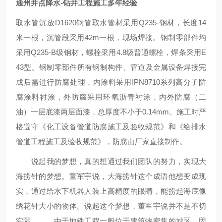
通州井点降水-钻井工程施工多年经验
取水管沉放D1620钢管取水管材采用Q235-钢材，长度14
米一根，沉管段采用42m一根，现场焊接。钢制零部件均
采用Q235-B级钢材，螺栓采用4.8级普通螺栓，焊条采用E
43型。钢制零部件所有钢制构件、管道及金属设备焊接完
成后需进行防腐处理，内涂料采用IPN8710系列高分子防
腐涂料衬涂，外防腐采用环氧沥青衬涂，内外防腐（二
油）一层底漆两层面漆，总厚度不小于0.14mm。施工时严
格遵守《化工设备管道防腐施工及验收规范》和《给排水
管道工程施工及验收规范》，防腐由厂家直接制作。
说起我的梦想，真的想通过我们团队的努力，实现大
海捞针的梦想。董军宇说，大海捞针这个成语他想变成现
实，通过给水下机器人装上高精度的眼睛，能捞起海底像
绣花针大小的物体。说起这个梦想，董军宇说并不是不切
实际。 由于地铁工程一般位于建筑物密集的城区，因