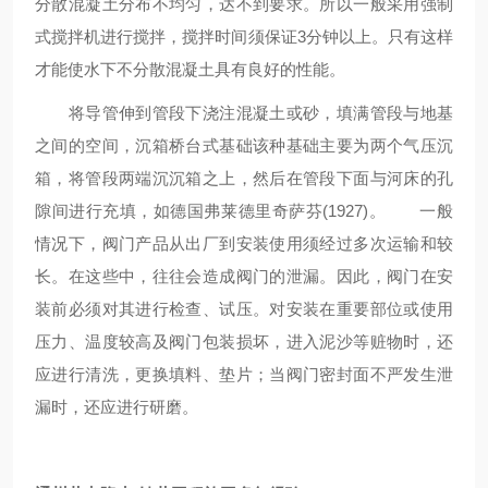
分散混凝土分布不均匀，达不到要求。所以一般采用强制
式搅拌机进行搅拌，搅拌时间须保证3分钟以上。只有这样
才能使水下不分散混凝土具有良好的性能。
将导管伸到管段下浇注混凝土或砂，填满管段与地基
之间的空间，沉箱桥台式基础该种基础主要为两个气压沉
箱，将管段两端沉沉箱之上，然后在管段下面与河床的孔
隙间进行充填，如德国弗莱德里奇萨芬(1927)。 一般
情况下，阀门产品从出厂到安装使用须经过多次运输和较
长。在这些中，往往会造成阀门的泄漏。因此，阀门在安
装前必须对其进行检查、试压。对安装在重要部位或使用
压力、温度较高及阀门包装损坏，进入泥沙等赃物时，还
应进行清洗，更换填料、垫片；当阀门密封面不严发生泄
漏时，还应进行研磨。