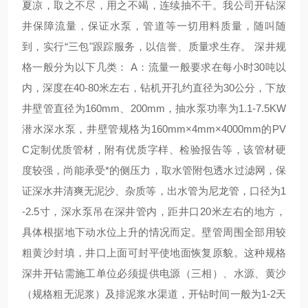
夏凉，取之不尽，用之不竭，连续抽不干。我公司开钻深
井保障流量，保证水泵，管道等一切用料质量，随叫随
到，实行“三包"跟踪服务，以信誉、质量求生存。 深井规
格一般分为以下几类： A：流量一般要求在每小时30吨以
内，深度在40-80米左右，钻机开孔约直径为30公分，下放
井壁管直径为160mm、200mm，抽水泵功率为1.1-7.5KW
潜水深水泵，井壁管规格为160mm×4mm×4000mm的
PV
C
定制优质管材，附有优质字样、检验报告等，该管材硬
度较强，尚能承受*的侧压力，取水管附包透水过
滤网
，保
证深水井清爽无泥沙、杂质等，出水管为尼龙管，口径为1
-2.5寸，深水泵吊在深井管内，距井口20米左右的地方，
具体根据地下动水位上升的情况而定。壁管周围全部用较
粗黄沙封填，井口上面可封平使地面恢复原貌。这种规格
深井开钻需施工单位必须提供电源（三相）、水源、黄沙
（规格粗无泥浆）及排泥浆水渠道，开钻时间一般为1-2天