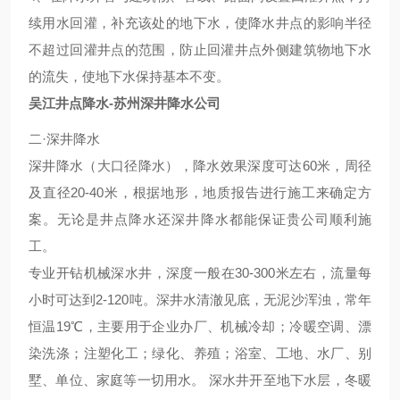
续用水回灌，补充该处的地下水，使降水井点的影响半径
不超过回灌井点的范围，防止回灌井点外侧建筑物地下水
的流失，使地下水保持基本不变。
吴江井点降水-苏州深井降水公司
二·深井降水
深井降水（大口径降水），降水效果深度可达60米，周径
及直径20-40米，根据地形，地质报告进行施工来确定方
案。无论是井点降水还深井降水都能保证贵公司顺利施
工。
专业开钻机械深水井，深度一般在30-300米左右，流量每
小时可达到2-120吨。深井水清澈见底，无泥沙浑浊，常年
恒温19℃，主要用于企业办厂、机械冷却；冷暖
空调
、漂
染洗涤；注塑化工；绿化、养殖；浴室、工地、水厂、别
墅、单位、家庭等一切用水。 深水井开至地下水层，冬暖