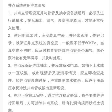
井点系统使用注意事项
1、井点立管埋设完并与卧管及抽水设备接通后，必须先进
行试抽水，在无漏水、漏气、淤塞等现象后，才能正常投
入使用。
2、使用射流泵时，应安装真空表，并经常观测，作好记
录，以保证井点系统的真空度，一般应不低于60KPa。当
真空度不够时，应及时检查管路或井点管是否漏气、离心
泵叶轮有无障碍等，并及时处理。
3、井点应保证连续抽水，并应准备双电源。如抽不上水或
水一直较混，或出现清后又变混等情况，应立即检查处
理。如井点管淤塞过多，严重影响降水效果，应逐个用高
压水反冲洗井点管或拔出重新埋设。
4、在地下室施工完毕，通过抗浮稳定验算，符合要求并进
行回填后，方可拆除井点系统，所有孔洞均须用砂或土填
塞。