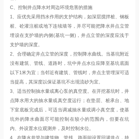
C、控制井点降水对周边环境危害的措施
1、应优先采用挡水作用的支护结构，如深层搅拌桩、钢板
桩、砼灌注桩或地下连续墙等，并尽可能把降水井点立管
埋设在支护墙的内侧(基坑一侧)，井点立管的深度应浅于
支护墙的深度。
2、合理确定井点立管的深度，控制降水曲线。当基坑附近
没有建筑、管线、道路时，坑中井点水位应降至基坑底面
以下1米为宜；当邻近有建筑、管线时，井点主管埋深可适
当提高，其深度以保证基坑不出现流砂为宜。
3、适当控制抽水量或离心泵的真空度。在开挖基坑时，井
点降水用大的抽水量或真空度运行；在垫层、桩承台、地
下室底板完成后，可适当调减抽水量或调小真空度，使基
坑外的降水曲面尽可能控制在较小的范围内，但要在坑
内、外设置水位观测井，及时控制水位。
4、在降水井管与建筑物、管线、路面间设置回灌井点，持