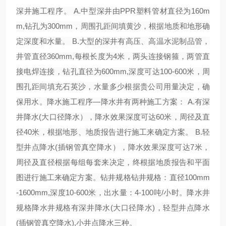
深井施工程序。 A.中型深井由PPR塑料管材直径为160m
m,钻孔为300mm，周围孔距间填黄沙，根据地质和地形确
定深度和水量。 B.大型的深井有高压、高温水泥制品管，
井管直径360mm,每根长度为4米，两头连接钢箍，两管直
接电焊连接，钻孔直径为600mm,深度可达100-600米，周
围孔距间填充石英沙，水量多少根据贵公司用量决定，确
保用水。降水施工程序—降水井有两种施工方案： A.有深
井降水(大口径降水），降水效果深度可达60米，周径及直
径40米，根据地形、地质报告进行施工来确定方案。 B.轻
型井点降水(插钢管真空降水），降水效果深度可达7米，
周径及直径根据每组每套来决定，终根据地质报告和平面
图进行施工来确定方案。钻井规格钻井规格：直径100mm
-1600mm,深度10-600米，出水量：4-100吨/小时。降水井
规格降水井规格有深井降水(大口径降水)，轻型井点降水
(插钢管真空降水),小井点降水三种。