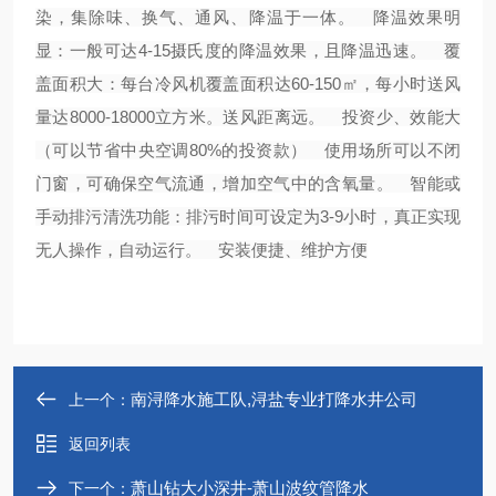
染，集除味、换气、通风、降温于一体。 降温效果明
显：一般可达4-15摄氏度的降温效果，且降温迅速。 覆
盖面积大：每台冷风机覆盖面积达60-150㎡，每小时送风
量达8000-18000立方米。送风距离远。 投资少、效能大
（可以节省中央空调80%的投资款） 使用场所可以不闭
门窗，可确保空气流通，增加空气中的含氧量。 智能或
手动排污清洗功能：排污时间可设定为3-9小时，真正实现
无人操作，自动运行。 安装便捷、维护方便
南浔降水施工队,浔盐专业打降水井公司
上一个：
返回列表
萧山钻大小深井-萧山波纹管降水
下一个：