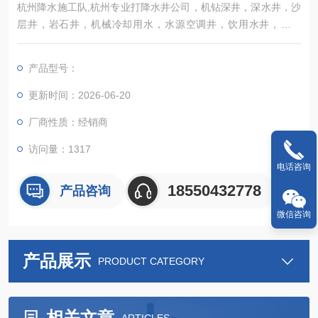
杭州降水施工队,杭州专业打降水井公司，机钻深井，深水井，沙
层井，岩石井，机械冷却用水，水源空调井，饮用水井，农田
井，工厂用水井，旧井改造，维修深井泵，用水量可根据贵公司
需求定做。工程施工降水，大型基坑，地铁，隧道，地下室，污
产品型号：
水管道及排地下数十米管道等业务。
更新时间：2026-06-20
厂商性质：经销商
访问量：1317
电话咨询
18550432778
产品咨询
微信咨询
产品展示
PRODUCT CATEGORY
相关文章