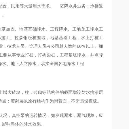
配置，民用等大量用水需求。 ②降水井业务：承接道
）。
事地基加固、地基基础降水、工程降水、工地施工降水工
等施工。拉森钢板桩围堰，地基基础工程，水上打桩工
业，技术人员、管理人员占公司总人数的60％以上。拥
主要从事专业打桩，打桥梁桩，工程基坑降水，井点降
降水、地下人防降水，承接全国各地降水工程
土增大砖墙，柱，砖砌等结构件的截面增设防水抗渗层
特点：喷射层以原有结构作为附着面，不需另设模板。
状况，真空泵的运转情况，如发现漏水，漏气现象，应
，影响整体的降水效果。