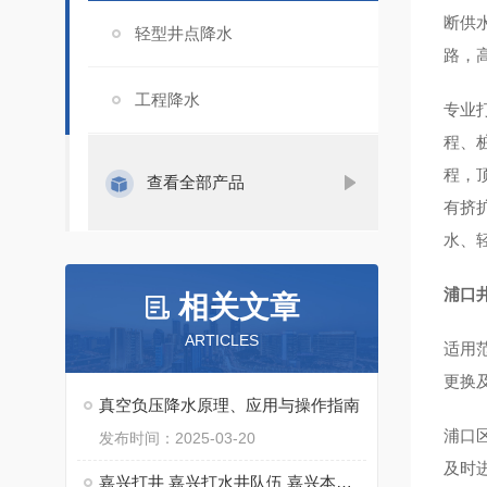
断供
轻型井点降水
路，
工程降水
专业
程、
程，
查看全部产品
有挤
水、
浦口
相关文章
ARTICLES
适用
更换
真空负压降水原理、应用与操作指南
浦口
发布时间：2025-03-20
及时
嘉兴打井 嘉兴打水井队伍 嘉兴本地打水井钻井队