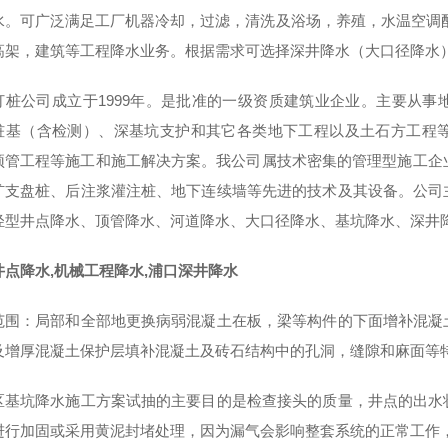
水。可广泛满足工厂机器冷却，过滤，清洗及浴场，养殖，水温空调
高架，建筑等工程降水业务。根据需求可选择深井降水（大口径降水
打桩公司成立于1999年。是批准的一级资质建筑业企业。主要从
桩基（含检测）、深基坑支护和其它各类地下工程以及土石方工程
顶管工程等施工和施工解决方案。我公司属技术密集的管理型施工企
扩支盘桩、后注浆灌注桩、地下连续墙等先进的技术及其设备。公司
轻型井点降水、顶管降水、河道降水、大口径降水、基坑降水、深井
井点降水,机械工程降水,浦口深井降水
范围：局部和全部地更换病弱混凝土在板，梁等构件的下面增补混凝
及增厚混凝土保护层填补混凝土及砖石结构中的孔洞，缝隙和麻面等
区基坑降水施工方案试抽的主要目的是检查接头的质量，井点的出水
进行加固或采用黄泥封堵处理，因为漏气会影响整套系统的正常工作