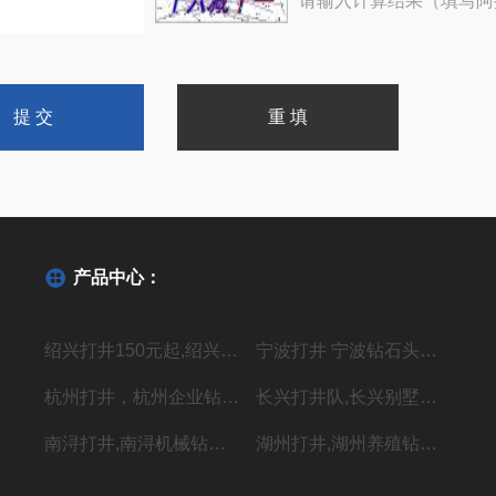
请输入计算结果（填写阿
产品中心：
绍兴打井150元起,绍兴机器钻水井施工单位
宁波打井 宁波钻石头井20年经验丰富
杭州打井，杭州企业钻井，上门施工价格低
长兴打井队,长兴别墅打水井,本地专业钻井队
南浔打井,南浔机械钻岩石水深水井
湖州打井,湖州养殖钻岩石井 别墅用水井