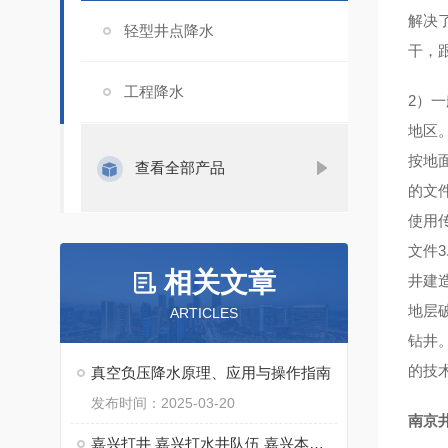
解决
轻型井点降水
干，
工程降水
2）
地区。
按地
查看全部产品
的文件
使用传
文件3
相关文章
井建
地层
ARTICLES
钻井
的技
真空负压降水原理、应用与操作指南
发布时间：2025-03-20
南京
嘉兴打井 嘉兴打水井队伍 嘉兴本地打水井钻井队