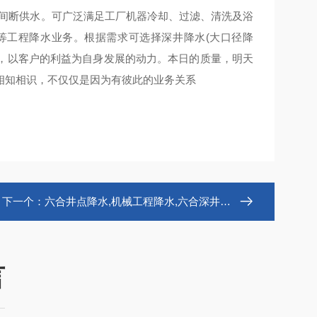
4小时不间断供水。可广泛满足工厂机器冷却、过滤、清洗及浴
等工程降水业务。根据需求可选择深井降水(大口径降
本，以客户的利益为自身发展的动力。本日的质量，明天
相知相识，不仅仅是因为有彼此的业务关系
下一个：
六合井点降水,机械工程降水,六合深井降水
言