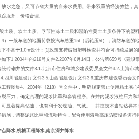
了缺水之急，又可节省大量的自来水费用。带来双重的经济效益，真正
跟踪服务，价格合理。
一般土质、软土土质、季节性冻土土质和湿陷性黄土土质条件下的塑料
4）一般车道的地面荷载按汽车总重15t（后轮压5t）；消防车道的地
面下不高于1.0m设计；[1]政策支持编辑塑料检查井符合可持续发
如下1.2004年的218号文件2.2007年6月14日，公告第659号
统砖砌井的文件3.1.北京市住房和城乡建设委员会文件3.2.上海市
.4.四川省建设厅文件3.5.山西省建设厅文件3.6.重庆市建设委员会文
造工程图集4、2004年《218》号文件中，明确规定禁止使用粘土
破裂压力，确定合理的泥浆比重和套管程序。在井内泥浆液柱压力和
。可显著提高钻速，也有利于发现油、气藏。 井控技术当钻达异常
术措施，调整泥浆比重和流动特性，配合使用液动高压防喷设备进行
井点降水,机械工程降水,南京深井降水