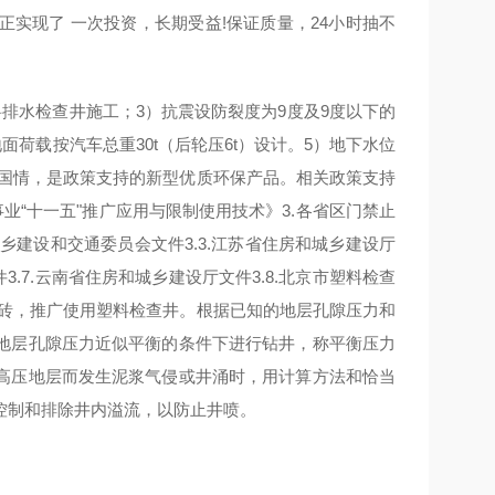
实现了 一次投资，长期受益!保证质量，24小时抽不
排水检查井施工；3）抗震设防裂度为9度及9度以下的
面荷载按汽车总重30t（后轮压6t）设计。5）地下水位
展的国情，是政策支持的新型优质环保产品。相关政策支持
《建设事业“十一五"推广应用与限制使用技术》3.各省区门禁止
城乡建设和交通委员会文件3.3.江苏省住房和城乡建设厅
件3.7.云南省住房和城乡建设厅文件3.8.北京市塑料检查
实心砖，推广使用塑料检查井。根据已知的地层孔隙压力和
地层孔隙压力近似平衡的条件下进行钻井，称平衡压力
高压地层而发生泥浆气侵或井涌时，用计算方法和恰当
控制和排除井内溢流，以防止井喷。