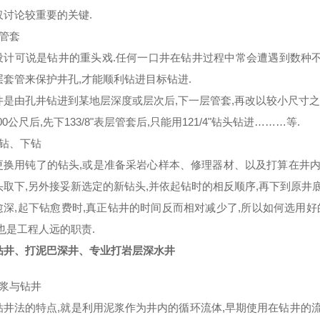
仅讨论较重要的关键.
下管套
设计可说是钻井的重头戏.任何一口井在钻井过程中常会遭遇到数种
层套管来保护井孔,才能顺利钻进目标钻进.
是由孔井钻进到某地层深度或层次后,下一层管套,再改以较小尺寸之钻头
500公尺后,先下133/8"表层管套后,只能用121/4"钻头钻进………等.
起钻、下钻
更换用钝了的钻头,或是准备采岩心样本、修理器材、以及打算在井内
头取下,另外接妥新选定的新钻头,并依起钻时的相反顺序,再下到原井底
愈深,起下钻愈费时,真正钻井的时间反而相对减少了,所以如何选用好
也是工程人远的职责.
钻井、打泥巴深井、专业打岩层深水井
泥浆与钻井
钻井法的特点,就是利用泥浆作为井内的循环流体,早期使用在钻井的流