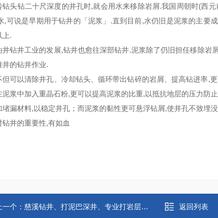
转钻头钻二十尺深度的井孔时,就会用水来移除岩屑.我国周朝时(西元
.水,可说是早期用于钻井的「泥浆」.直到目前,水仍旧是泥浆的主要
上.
油井钻井工业的发展,钻井也愈往深部钻井.泥浆除了仍旧担任移除岩屑
难井的钻井作业.
不但可以清除井孔、冷却钻头、循环带出钻碎的岩屑、提高钻进率,更可
在泥浆中加入重晶石粉,更可以提高泥浆的比重,以抵抗地层的压力防止
加堵漏材料,以稳定井孔；而泥浆的黏性更可悬浮钻屑,使井孔不致埋没
对钻井的重要性,有如血
上一个：
慈溪钻井、打泥巴深井、专业打岩层深水井
返回列表