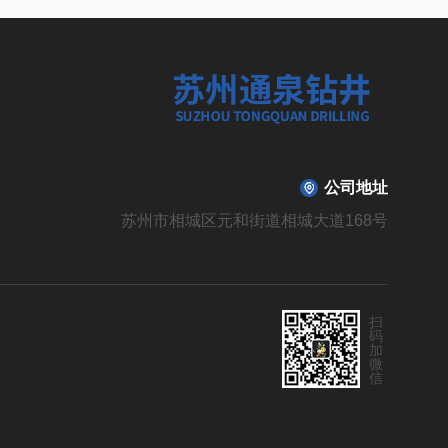
公司地址
苏州市相城区元和街道相城大道168号
扫
码
加
微
信