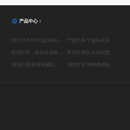
产品中心：
绍兴打井150元起,绍兴机器钻水井施工单位
宁波打井 宁波钻石头井20年经验丰富
杭州打井，杭州企业钻井，上门施工价格低
长兴打井队,长兴别墅打水井,本地专业钻井队
南浔打井,南浔机械钻岩石水深水井
湖州打井,湖州养殖钻岩石井 别墅用水井