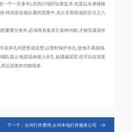
前一千一百多年),在四川地区钻凿盐井,也是以水来移除
成份.特别是在低比重的泥浆中,水占全部组成的百分之八
的重要任务外,必须再具备其它多种功能,才能完成深井
在井孔内壁形成泥壁,以暂时保护井孔,使他不易崩塌.
塌陷,阻止地层流体侵入井孔.如遇漏泥层,也可以在泥浆
,所以泥浆的功能很多.
下一个：
台州打井费用,台州本地打井服务公司