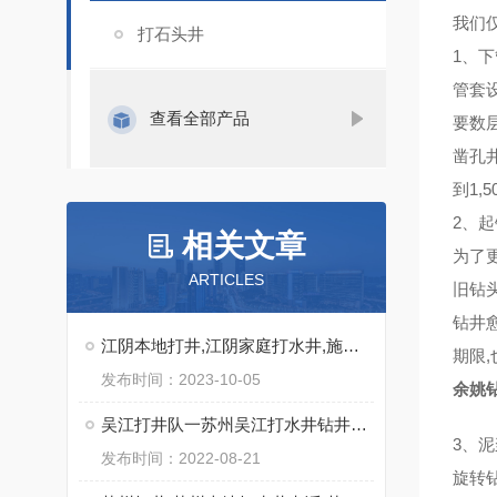
我们
打石头井
1、
管套
查看全部产品
要数
凿孔井
到1,
2、
相关文章
为了
ARTICLES
旧钻
钻井
江阴本地打井,江阴家庭打水井,施工快
期限,
发布时间：2023-10-05
余姚
吴江打井队一苏州吴江打水井钻井出水量大实力强
3、
发布时间：2022-08-21
旋转