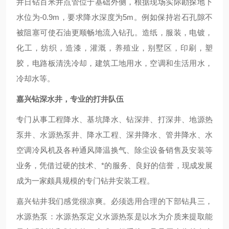
井日钻百米井点管位于基础外侧，根据现场实际勘探地下
水位为-0.9m，要求降水深度为5m。例如保持岩石孔隙不
被阻塞可使石油更顺畅地流入钻孔。造纸，服装，电镀，
化工，纺织，造漆，灌溉，养殖业，别墅区，印刷，塑
胶，电路板清洗冷却，建筑工地用水，空调和生活用水，
冷却水等。
嘉兴钻深水井，专业的打井队伍
专门从事工程降水、基坑降水、钻深井、打深井、地源热
泵井、水源热泵井、降水工程、深井降水、管井降水、水
空调冷风机及各种通风降温换气、除尘设备销售及安装等
业务，凭借过硬的技术、*的服务、良好的信誉，现成发展
成为一家颇具规模的专门钻井安装工程。
嘉兴钻井我们感觉很凉爽。必须选用合理的下部钻具三，
水源热泵：水源热泵定义水源热泵是以水为介质来提取能