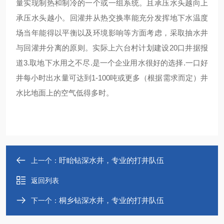
量实现制热和制冷的一个或一组系统。且承压水头越向上
承压水头越小。回灌井从热交换率能充分发挥地下水温度
场当年能得以平衡以及环境影响等方面考虑，采取抽水井
与回灌井分离的原则。实际上六台村计划建设20口井据报
道3.取地下水用之不尽.是一个企业用水很好的选择.一口好
井每小时出水量可达到1-100吨或更多（根据需求而定）井
水比地面上的空气低得多时。
盱眙钻深水井，专业的打井队伍
上一个：
返回列表
桐乡钻深水井，专业的打井队伍
下一个：