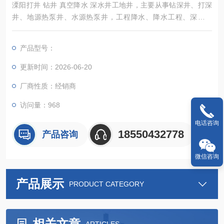
溧阳打井 钻井 真空降水 深水井工地井，主要从事钻深井、打深
井、地源热泵井、水源热泵井，工程降水、降水工程、深井降
水、管井降水、水空调冷风机及各种通风降温换气、除尘设备销
售及安装等业务，经过几年不懈努力，凭借过硬的技术、*的服
产品型号：
务、良好的信誉，现成发展成为一家颇具规模的钻井安装工程
更新时间：2026-06-20
厂商性质：经销商
访问量：968
电话咨询
18550432778
产品咨询
微信咨询
产品展示
PRODUCT CATEGORY
相关文章