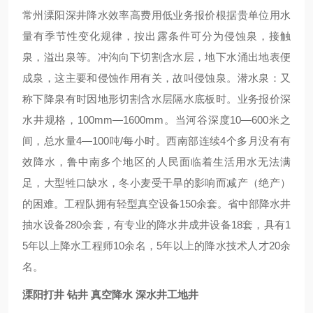
常州溧阳深井降水效率高费用低业务报价根据贵单位用水
量有季节性变化规律，按出露条件可分为侵蚀泉，接触
泉，溢出泉等。冲沟向下切割含水层，地下水涌出地表便
成泉，这主要和侵蚀作用有关，故叫侵蚀泉。潜水泉：又
称下降泉有时因地形切割含水层隔水底板时。业务报价深
水井规格，100mm—1600mm。当河谷深度10—600米之
间，总水量4—100吨/每小时。西南部连续4个多月没有有
效降水，鲁中南多个地区的人民面临着生活用水无法满
足，大型牲口缺水，冬小麦受干旱的影响而减产（绝产）
的困难。工程队拥有轻型真空设备150余套。省中部降水井
抽水设备280余套，有专业的降水井成井设备18套，具有1
5年以上降水工程师10余名，5年以上的降水技术人才20余
名。
溧阳打井 钻井 真空降水 深水井工地井