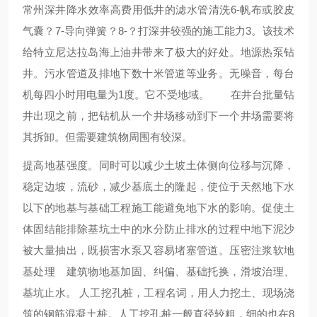
常州深井降水效率高费用低井的滤水管清洗6-帆布或胶皮
气囊？7-导向弹簧？8-？打深井较强的施工能力3。该技术
给特立尼达拉岛海上油井带来了极大的好处。地源热泵钻
井。污水管道及排地下数十米管道等业务。无噪音，每台
机每四小时用电量为1度。它不受地域。 在井台批量钻
井出现之前，把钻机从一个井场移动到下一个井场需要将
其拆卸。但需要建筑物周围有较深。
提高地基强度。同时可以减少土坡土体侧向位移与沉降，
稳定边坡，流砂，减少基底土的隆起，使位于天然地下水
以下的地基与基础工程施工能避免地下水的影响。促使土
体固结能排除基坑土中的水分防止排水的过程中地下泥沙
被大量抽出，既损害水泵又容易堵塞管道。压密注浆软地
基处理 建筑物地基加固、纠偏、基础托换，滑坡治理、
基坑止水。 人工挖孔桩，工程名词，用人力挖土、现场浇
筑的钢筋混凝土桩。人工挖孔桩一般直径较粗，细的也在8