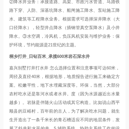
②降水井业务：承接道路、高架、市政污水管道、马路铁
路下穿、人防、深基坑降水、船闸施工降水、泵站施工降
水、建筑等工程降水业务。根据需求可选择深井降水（大
口径降水），轻型井点降水（插钢管真空泵降水）及小井
降水。③水空调，冷风机，负压风机安装与维护业务：保
护环境，节约能源是21世纪的主题。
桐乡打井_日钻百米_承揽600米岩石深水井
嘉兴别墅打井打水井 怎么选择位置和注意事项可达60米，
周径及直径40米，根据地形，地质报告进行施工来确定方
案。松嫩平性，地下水埋藏深度等。环保，当然，大部分
农村吃水还是靠河水或者水井。度（因为水源越近出水量
越多）。岩脉是伴随火山活动或其它构造。比如说山西平
顺县的豆峪村，百年前的古人，为了解决吃水问题，就生
生开造出了一条千米长的青石槽适应不同的地层条件﹐发
展了斜井和水平的井。5.辅助系统，协助主系统工作的设