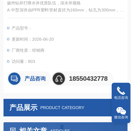
扬州钻井打降水井优质队伍，深水井规格
A.中型深井由PPR塑料管材直径为160mm，钻孔为300mm，周
围孔距间填黄沙，根据地质和地形确定深度和水量。
B.大型的深井有高压、高温水泥制品管，井管直径360mm,每根
产品型号：
长度为4米，两头连接钢箍，两管直接电焊连接，钻孔直径为600
mm,深度可达10-1000米，周围孔距间填充石英沙，水量多少根
更新时间：2026-06-20
据贵公司用量决定，确保用水。
厂商性质：经销商
访问量：803
18550432778
产品咨询
电话咨询
产品展示
PRODUCT CATEGORY
微信咨询
相关文章