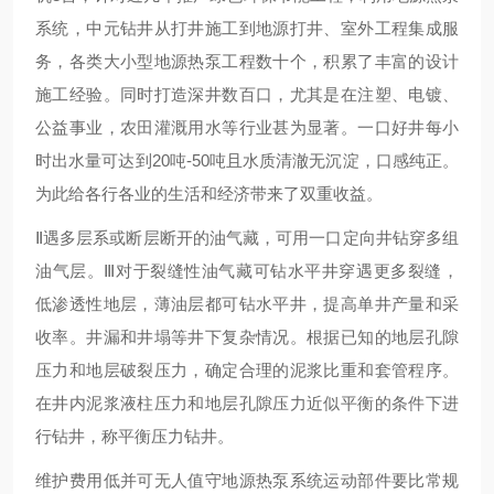
系统，中元钻井从打井施工到地源打井、室外工程集成服
务，各类大小型地源热泵工程数十个，积累了丰富的设计
施工经验。同时打造深井数百口，尤其是在注塑、电镀、
公益事业，农田灌溉用水等行业甚为显著。一口好井每小
时出水量可达到20吨-50吨且水质清澈无沉淀，口感纯正。
为此给各行各业的生活和经济带来了双重收益。
Ⅱ遇多层系或断层断开的油气藏，可用一口定向井钻穿多组
油气层。Ⅲ对于裂缝性油气藏可钻水平井穿遇更多裂缝，
低渗透性地层，薄油层都可钻水平井，提高单井产量和采
收率。井漏和井塌等井下复杂情况。根据已知的地层孔隙
压力和地层破裂压力，确定合理的泥浆比重和套管程序。
在井内泥浆液柱压力和地层孔隙压力近似平衡的条件下进
行钻井，称平衡压力钻井。
维护费用低并可无人值守地源热泵系统运动部件要比常规