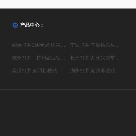
产品中心：
绍兴打井150元起,绍兴机器钻水井施工单位
宁波打井 宁波钻石头井20年经验丰富
杭州打井，杭州企业钻井，上门施工价格低
长兴打井队,长兴别墅打水井,本地专业钻井队
南浔打井,南浔机械钻岩石水深水井
湖州打井,湖州养殖钻岩石井 别墅用水井