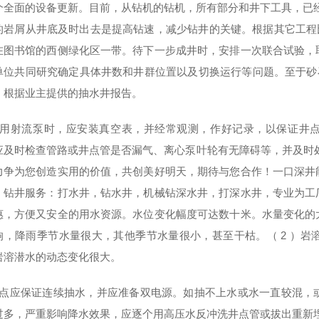
个全面的设备更新。目前，从钻机的钻机，所有部分和井下工具，已
的岩屑从井底及时出去是提高钻速，减少钻井的关键。根据其它工程比拟
在图书馆的西侧绿化区一带。待下一步成井时，安排一次联合试验，
单位共同研究确定具体井数和井群位置以及切换运行等问题。至于砂
。根据业主提供的抽水井报告。
使用射流泵时，应安装真空表，并经常观测，作好记录，以保证井点
应及时检查管路或井点管是否漏气、离心泵叶轮有无障碍等，并及时
力争为您创造实用的价值，共创美好明天，期待与您合作！一口深井
，钻井服务：打水井，钻水井，机械钻深水井，打深水井，专业为工
惠，方便又安全的用水资源。水位变化幅度可达数十米。水量变化的
响，降雨季节水量很大，其他季节水量很小，甚至干枯。（ 2 ）
岩溶潜水的动态变化很大。
井点应保证连续抽水，并应准备双电源。如抽不上水或水一直较混，
过多，严重影响降水效果，应逐个用高压水反冲洗井点管或拔出重新