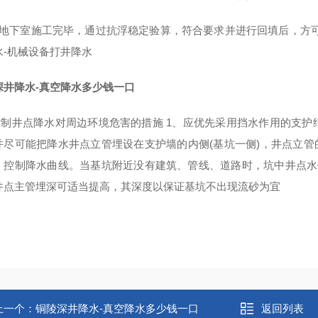
在地下室施工完毕，通过抗浮稳定验算，符合要求并进行回填后，方
水-机械设备打井降水
深井降水-真空降水多少钱一口
控制井点降水对周边环境危害的措施 1、应优先采用挡水作用的支
并尽可能把降水井点立管埋设在支护墙的内侧(基坑一侧)，井点立管
，控制降水曲线。当基坑附近没有建筑、管线、道路时，坑中井点水
井点主管埋深可适当提高，其深度以保证基坑不出现流砂为宜
上一个：
铜陵深井降水-真空降水多少钱一口
返回列表