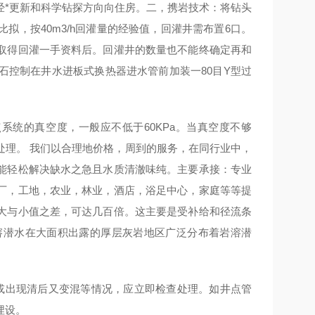
经*更新和科学钻探方向向住房。二，携岩技术：将钻头
，按40m3/h回灌量的经验值，回灌井需布置6口。
取得回灌一手资料后。回灌井的数量也不能终确定再和
石控制在井水进板式换热器进水管前加装一80目Y型过
系统的真空度，一般应不低于60KPa。当真空度不够
处理。 我们以合理地价格，周到的服务，在同行业中，
能轻松解决缺水之急且水质清澈味纯。主要承接：专业
厂，工地，农业，林业，酒店，浴足中心，家庭等等提
大与小值之差，可达几百倍。这主要是受补给和径流条
岩溶潜水在大面积出露的厚层灰岩地区广泛分布着岩溶潜
或出现清后又变混等情况，应立即检查处理。如井点管
埋设。