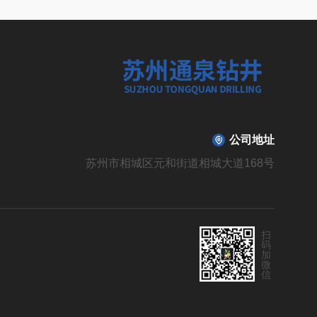
公司地址
苏州市相城区元和街道相城大道168号
扫
码
加
微
信