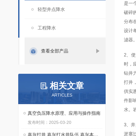
是一
轻型井点降水
破碎
分布
工程降水
设计
滤器
查看全部产品
2、
时，
钻井
打井
相关文章
供实
ARTICLES
件影
水。
真空负压降水原理、应用与操作指南
发布时间：2025-03-20
3、
淤塞
嘉兴打井 嘉兴打水井队伍 嘉兴本地打水井钻井队