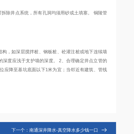
可拆除井点系统，所有孔洞均须用砂或土填塞。 铜陵管
护结构，如深层搅拌桩、钢板桩、砼灌注桩或地下连续墙
的深度应浅于支护墙的深度。 2、合理确定井点立管的
位应降至基坑底面以下1米为宜；当邻近有建筑、管线
下一个：
南通深井降水-真空降水多少钱一口