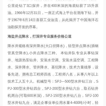
公里处钻了3口探井，并在400米深的海底钻获了15升原
油。1966年12月31日，一座正式海上平台在渤海下钻，并
于1967年6月14日喜获工业油流，从此揭开了中国海洋石
油勘探开发的序幕。
海盐井点降水，打深井专业服务价格公道
降水井规格有深井降水(大口径降水)，轻型井点降水(插钢
管真空降水),小井点降水三种。 本钻井队专业从事钻深
井、地源热泵钻井、安装水空调、安装水温空调、工程降
水、深井降水、管井降水、基坑降水，技术力量雄厚，设
备先进。拥有总工程师四名，工程师八名，从事八年以上
技术工人五十人。机械型号：SPJ—500型水井钻三台，S
PJ-300型水井钻四台，SPJ-200型水井钻六台，取石钻井
机两台(可取600米深)，SPJ-150型水井钻八台，SPJ-100
型水井钻九台，满足企事业单位用水量4-400吨/小时，轻