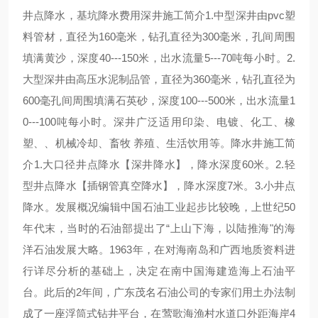
井点降水，基坑降水费用深井施工简介1.中型深井由pvc塑
料管材，直径为160毫米，钻孔直径为300毫米，孔间周围
填满黄沙，深度40---150米，出水流量5---70吨每小时。2.
大型深井由高压水泥制品管，直径为360毫米，钻孔直径为
600毫孔间周围填满石英砂，深度100---500米，出水流量1
0---100吨每小时。深井广泛适用印染、电镀、化工、橡
塑、、机械冷却、畜牧 养殖、生活饮用等。降水井施工简
介1.大口径井点降水【深井降水】，降水深度60米。2.轻
型井点降水【插钢管真空降水】，降水深度7米。3.小井点
降水。发展概况编辑中国石油工业起步比较晚，上世纪50
年代末，当时的石油部提出了“上山下海，以陆推海"的海
洋石油发展大略。1963年，在对海南岛和广西地质资料进
行详尽分析的基础上，决定在南中国海建造海上石油平
台。此后的2年间，广东茂名石油公司的专家们用土办法制
成了一座浮筒式钻井平台，在莺歌海渔村水道口外距海岸4