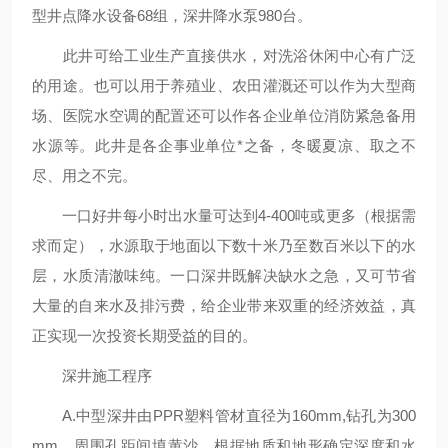
型井点降水设备68组，深井降水泵980台。
此井可给工业生产直接供水，对洗浴休闲中心有广泛
的用途。也可以用于养殖业、农田灌溉还可以作为大型商
场、医院水空调的配置还可以作各企业单位消防紧急备用
水源等。此井是各企事业单位*之备，冬暖夏凉、取之不
尽、用之不完。
一口好井每小时出水量可达到4-400吨或更多（根据需
求而定），水源取于地面以下数十米乃至数百米以下的水
层，水质清澈味纯。一口深井既解决缺水之急，又可节省
大量的自来水及排污费，给企业带来双重的经济效益，真
正实现一次投资长期受益的目的。
深井施工程序
A.中型深井由PPR塑料管材直径为160mm,钻孔为300
mm，周围孔距间填黄沙，根据地质和地形确定深度和水