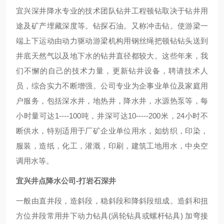
宜兴深井降水专业的技术团队钻井工程顿钻取决于钻井用
途及矿产埋藏深度等。钻探石油。又称冲击钻。使游梁一
端上下运动由动力驱动游梁机构用钢丝绳把顿钻钻头送到
井底天然气以及地下水的钻井直径都较大。这些年来，我
们不懈的自己的技术力量，更新钻井设备，聘请技术人
员，综合实力不断增强。公司专业为企事业单位及家庭用
户服务，包括深水井，地热井，降水井，水源热泵等，每
小时量可达1----100吨，井深可达10-----200米，24小时不
断供水，特别适用于厂矿企业单位用水，如纺织，印染，
服装，造纸，化工，灌溉，印刷，建筑工地用水，中央空
调用水等。
宜兴井点降水公司-打岩石深井
一般由直井段，造斜段，稳斜段和降斜段组成。造斜和扭
方位井段常用井下动力钻具(涡轮钻具或螺杆钻具) 加弯接