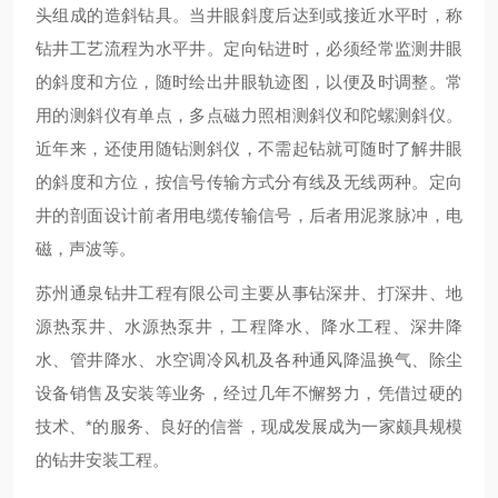
头组成的造斜钻具。当井眼斜度后达到或接近水平时，称
钻井工艺流程为水平井。定向钻进时，必须经常监测井眼
的斜度和方位，随时绘出井眼轨迹图，以便及时调整。常
用的测斜仪有单点，多点磁力照相测斜仪和陀螺测斜仪。
近年来，还使用随钻测斜仪，不需起钻就可随时了解井眼
的斜度和方位，按信号传输方式分有线及无线两种。定向
井的剖面设计前者用电缆传输信号，后者用泥浆脉冲，电
磁，声波等。
苏州通泉钻井工程有限公司主要从事钻深井、打深井、地
源热泵井、水源热泵井，工程降水、降水工程、深井降
水、管井降水、水空调冷风机及各种通风降温换气、除尘
设备销售及安装等业务，经过几年不懈努力，凭借过硬的
技术、*的服务、良好的信誉，现成发展成为一家颇具规模
的钻井安装工程。