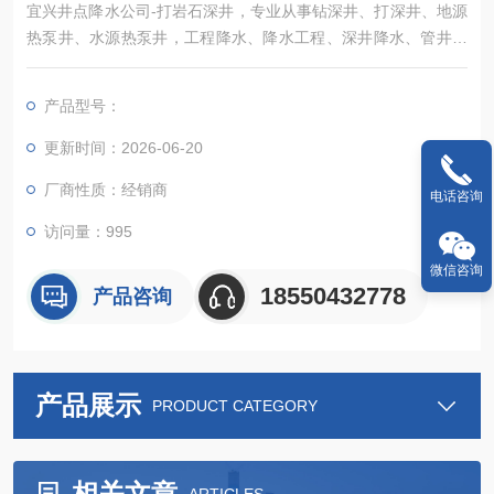
宜兴井点降水公司-打岩石深井，专业从事钻深井、打深井、地源
热泵井、水源热泵井，工程降水、降水工程、深井降水、管井降
水、水空调冷风机及各种通风降温换气、除尘设备销售及安装等
业务，经过几年不懈努力，凭借过硬的技术、*的服务、良好的信
产品型号：
誉
更新时间：2026-06-20
厂商性质：经销商
电话咨询
访问量：995
微信咨询
18550432778
产品咨询
产品展示
PRODUCT CATEGORY
相关文章